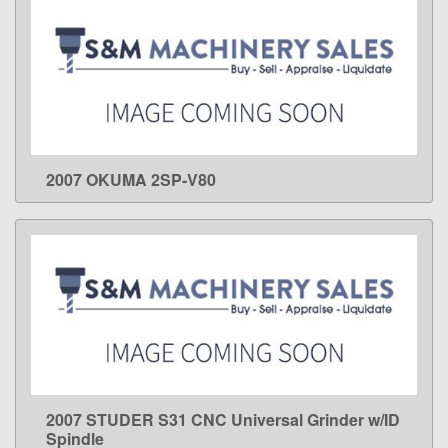
2007 OKUMA 2SP-V80
LEARN MORE
2007 STUDER S31 CNC Universal Grinder w/ID
LEARN MORE
Spindle