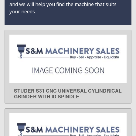
and we will help you find the machine that suits
your needs.
STUDER S31 CNC UNIVERSAL CYLINDRICAL
LEARN MORE
GRINDER WITH ID SPINDLE