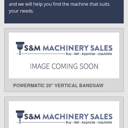
and we will help you find the machine that suits
your needs.
POWERMATIC 20" VERTICAL BANDSAW
LEARN MORE