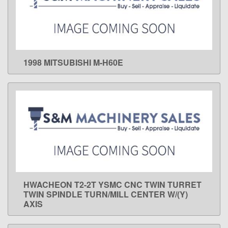
1998 MITSUBISHI M-H60E
LEARN MORE
HWACHEON T2-2T YSMC CNC TWIN TURRET
LEARN MORE
TWIN SPINDLE TURN/MILL CENTER W/(Y)
AXIS