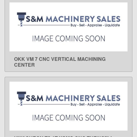
OKK VM 7 CNC VERTICAL MACHINING
LEARN MORE
CENTER