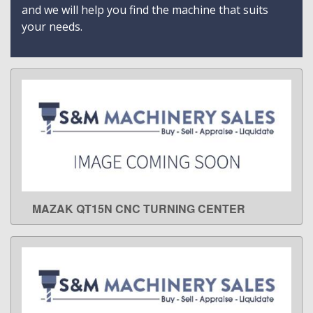
and we will help you find the machine that suits
your needs.
MAZAK QT15N CNC TURNING CENTER
LEARN MORE