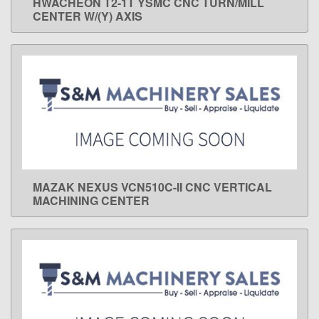
HWACHEON T2-1T YSMC CNC TURN/MILL
LEARN MORE
CENTER W/(Y) AXIS
MAZAK NEXUS VCN510C-II CNC VERTICAL
LEARN MORE
MACHINING CENTER