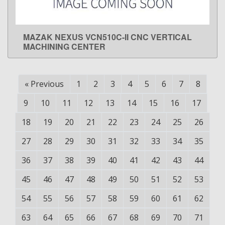
MAZAK NEXUS VCN510C-II CNC VERTICAL
LEARN MORE
MACHINING CENTER
«
Previous
1
2
3
4
5
6
7
8
9
10
11
12
13
14
15
16
17
18
19
20
21
22
23
24
25
26
27
28
29
30
31
32
33
34
35
36
37
38
39
40
41
42
43
44
45
46
47
48
49
50
51
52
53
54
55
56
57
58
59
60
61
62
63
64
65
66
67
68
69
70
71