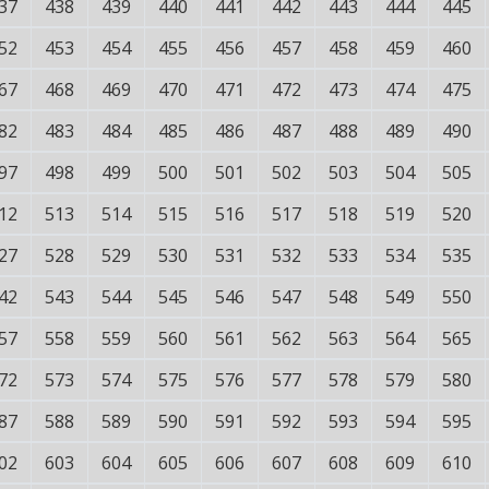
37
438
439
440
441
442
443
444
445
52
453
454
455
456
457
458
459
460
67
468
469
470
471
472
473
474
475
82
483
484
485
486
487
488
489
490
97
498
499
500
501
502
503
504
505
12
513
514
515
516
517
518
519
520
27
528
529
530
531
532
533
534
535
42
543
544
545
546
547
548
549
550
57
558
559
560
561
562
563
564
565
72
573
574
575
576
577
578
579
580
87
588
589
590
591
592
593
594
595
02
603
604
605
606
607
608
609
610