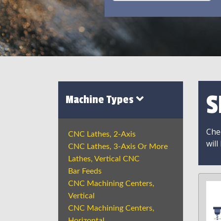
S
Machine Types
Chec
CNC Lathes, 2-Axis
will
CNC Lathes, 3-Axis Or More
Lathes, Vertical CNC
Bar Feeds
CNC Machining Centers,
Vertical
CNC Machining Centers,
Horizontal