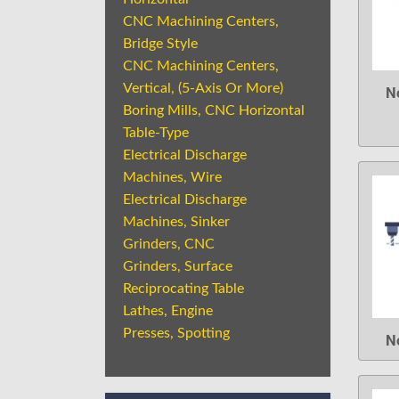
CNC Machining Centers,
Bridge Style
CNC Machining Centers,
Vertical, (5-Axis Or More)
N
Boring Mills, CNC Horizontal
Table-Type
Electrical Discharge
Machines, Wire
Electrical Discharge
Machines, Sinker
Grinders, CNC
Grinders, Surface
Reciprocating Table
Lathes, Engine
Presses, Spotting
N