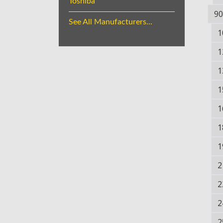
Toshiba
90
See All Manufacturers...
1
1
1
1
1
1
1
2
2
2
2