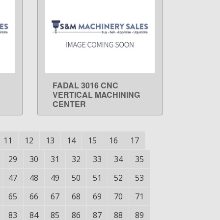
FADAL 3016 CNC
LEARN MORE
VERTICAL MACHINING
CENTER
11
12
13
14
15
16
17
29
30
31
32
33
34
35
47
48
49
50
51
52
53
65
66
67
68
69
70
71
83
84
85
86
87
88
89