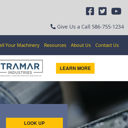
Give Us a Call
586-755-1234
ell Your Machinery
Resources
About Us
Contact Us
LEARN MORE
LOOK UP