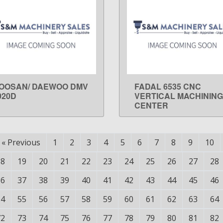
OOSAN/ DAEWOO DMV
FADAL 6535 CNC
LEARN MORE
LEARN MORE
020D
VERTICAL MACHINING
CENTER
«
Previous
1
2
3
4
5
6
7
8
9
10
18
19
20
21
22
23
24
25
26
27
28
36
37
38
39
40
41
42
43
44
45
46
54
55
56
57
58
59
60
61
62
63
64
72
73
74
75
76
77
78
79
80
81
82