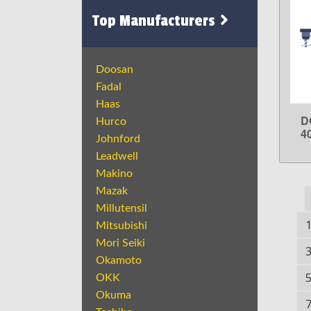
Top Manufacturers
Doosan
Fadal
Haas
D
Hurco
4
Johnford
Leadwell
Makino
Mazak
Millutensil
Mitsubishi
Mori Seiki
Okamoto
OKK
Okuma