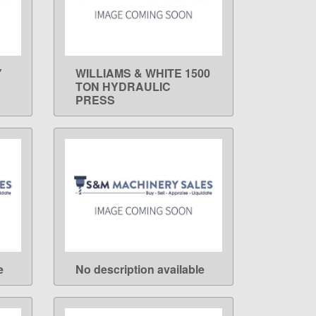
Y
WILLIAMS & WHITE 1500
LEARN MORE
TON HYDRAULIC
PRESS
e
No description available
LEARN MORE