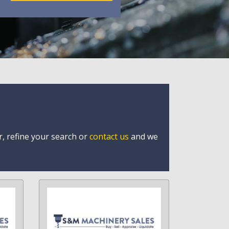
r, refine your search or
contact us
and we