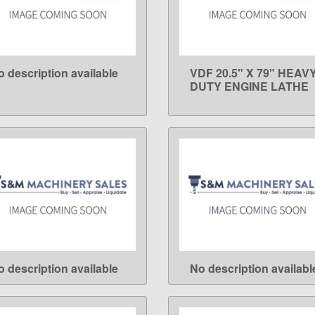
o description available
VDF 20.5" X 79" HEAV
LEARN MORE
LEARN MORE
DUTY ENGINE LATHE
o description available
No description availabl
LEARN MORE
LEARN MORE