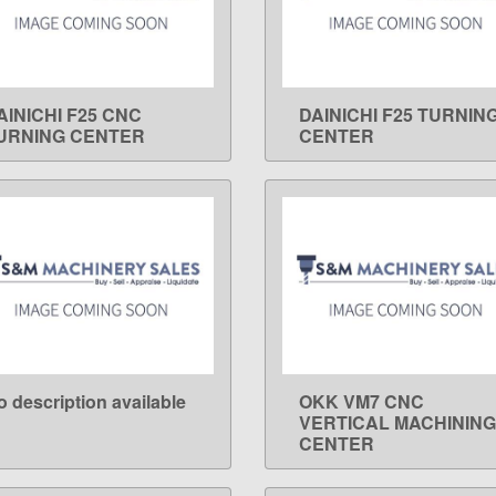
AINICHI F25 CNC
DAINICHI F25 TURNIN
LEARN MORE
LEARN MORE
URNING CENTER
CENTER
o description available
OKK VM7 CNC
LEARN MORE
LEARN MORE
VERTICAL MACHINING
CENTER