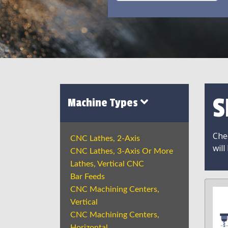
S
Machine Types
Chec
CNC Lathes, 2-Axis
will
CNC Lathes, 3-Axis Or More
Lathes, Vertical CNC
Bar Feeds
CNC Machining Centers,
Vertical
CNC Machining Centers,
Horizontal