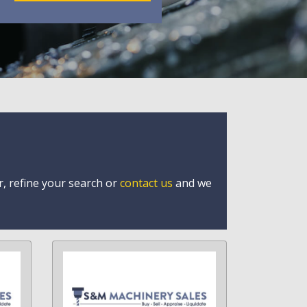
r, refine your search or
contact us
and we