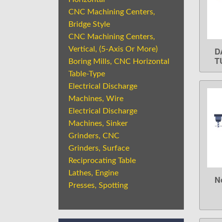
CNC Machining Centers,
Bridge Style
CNC Machining Centers,
Vertical, (5-Axis Or More)
D
T
Boring Mills, CNC Horizontal
Table-Type
Electrical Discharge
Machines, Wire
Electrical Discharge
Machines, Sinker
Grinders, CNC
Grinders, Surface
Reciprocating Table
Lathes, Engine
N
Presses, Spotting