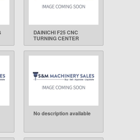
G
DAINICHI F25 CNC
LEARN MORE
TURNING CENTER
No description available
LEARN MORE