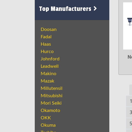
Top Manufacturers
Doosan
Fadal
Haas
Hurco
N
Johnford
Leadwell
Makino
Mazak
Millutensil
Mitsubishi
Mori Seiki
Okamoto
OKK
Okuma