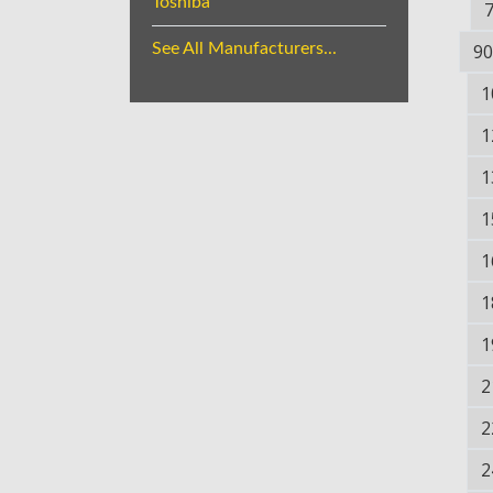
Toshiba
See All Manufacturers...
90
1
1
1
1
1
1
1
2
2
2