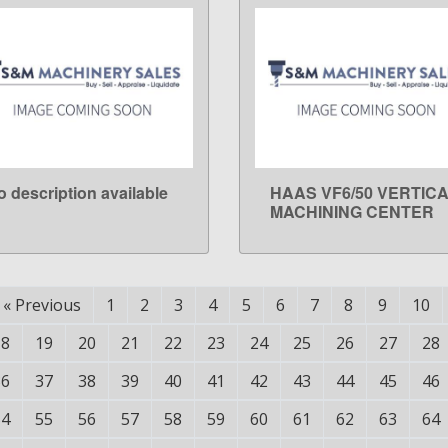
o description available
HAAS VF6/50 VERTIC
LEARN MORE
LEARN MORE
MACHINING CENTER
«
Previous
1
2
3
4
5
6
7
8
9
10
18
19
20
21
22
23
24
25
26
27
28
36
37
38
39
40
41
42
43
44
45
46
54
55
56
57
58
59
60
61
62
63
64