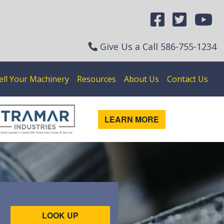
Give Us a Call
586-755-1234
ell Your Machinery
Resources
About Us
Contact Us
LEARN MORE
LOOK UP