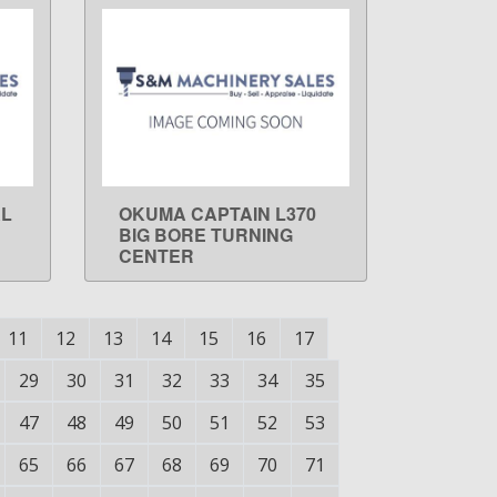
AL
OKUMA CAPTAIN L370
LEARN MORE
BIG BORE TURNING
CENTER
11
12
13
14
15
16
17
29
30
31
32
33
34
35
47
48
49
50
51
52
53
65
66
67
68
69
70
71