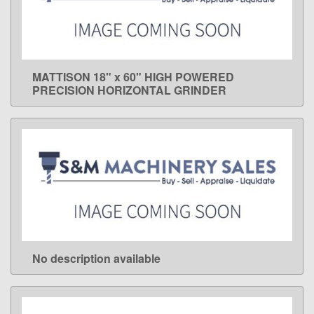
MATTISON 18" x 60" HIGH POWERED
LEARN MORE
PRECISION HORIZONTAL GRINDER
No description available
LEARN MORE