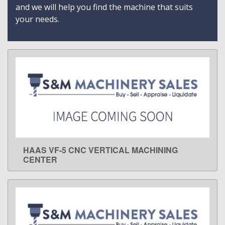
and we will help you find the machine that suits
your needs.
HAAS VF-5 CNC VERTICAL MACHINING
LEARN MORE
CENTER