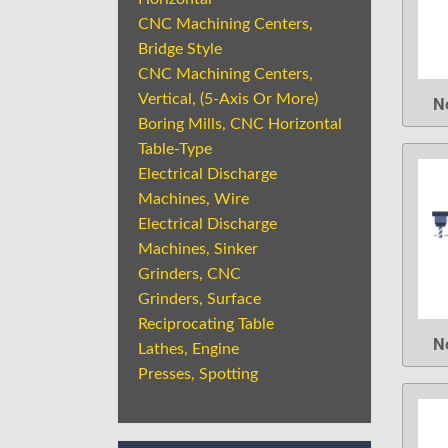
CNC Machining Centers,
Bridge Style
CNC Machining Centers,
Vertical, (5-Axis Or More)
N
Boring Mills, CNC Horizontal
Table-Type
Electrical Discharge
Machines, Wire
Electrical Discharge
Machines, Sinker
Grinders, CNC
Grinders, Surface
Reciprocating Table
N
Lathes, Engine
Presses, Spotting