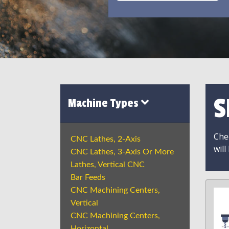
S
Machine Types
Chec
CNC Lathes, 2-Axis
will
CNC Lathes, 3-Axis Or More
Lathes, Vertical CNC
Bar Feeds
CNC Machining Centers,
Vertical
CNC Machining Centers,
Horizontal