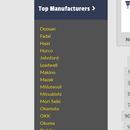
Top Manufacturers
Doosan
Fadal
N
Haas
Hurco
Johnford
Leadwell
Makino
Mazak
Millutensil
Mitsubishi
Mori Seiki
Okamoto
90
OKK
Okuma
1