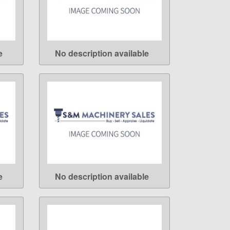
e
No description available
LEARN MORE
e
No description available
LEARN MORE