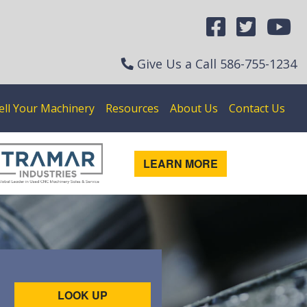
Give Us a Call
586-755-1234
ell Your Machinery
Resources
About Us
Contact Us
LEARN MORE
LOOK UP