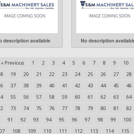
o description available
No description availabl
LEARN MORE
LEARN MORE
«
Previous
1
2
3
4
5
6
7
8
9
10
18
19
20
21
22
23
24
25
26
27
28
36
37
38
39
40
41
42
43
44
45
46
54
55
56
57
58
59
60
61
62
63
64
72
73
74
75
76
77
78
79
80
81
82
91
92
93
94
95
96
97
98
99
100
07
108
109
110
111
112
113
114
115