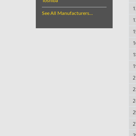
Toshiba
1
See All Manufacturers...
1
1
1
1
1
2
2
2
2
2
2