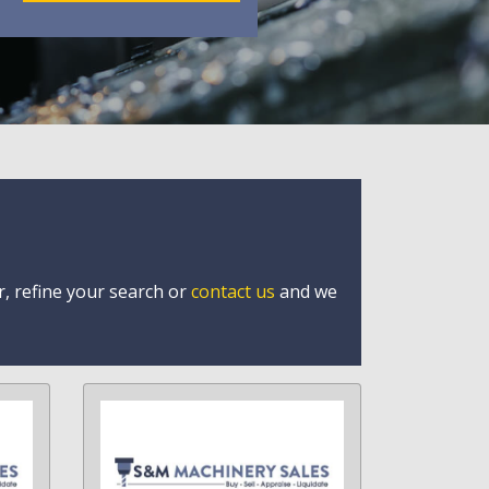
r, refine your search or
contact us
and we