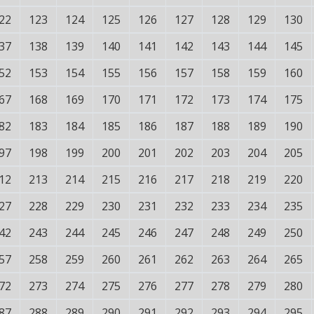
22
123
124
125
126
127
128
129
130
37
138
139
140
141
142
143
144
145
52
153
154
155
156
157
158
159
160
67
168
169
170
171
172
173
174
175
82
183
184
185
186
187
188
189
190
97
198
199
200
201
202
203
204
205
12
213
214
215
216
217
218
219
220
27
228
229
230
231
232
233
234
235
42
243
244
245
246
247
248
249
250
57
258
259
260
261
262
263
264
265
72
273
274
275
276
277
278
279
280
87
288
289
290
291
292
293
294
295