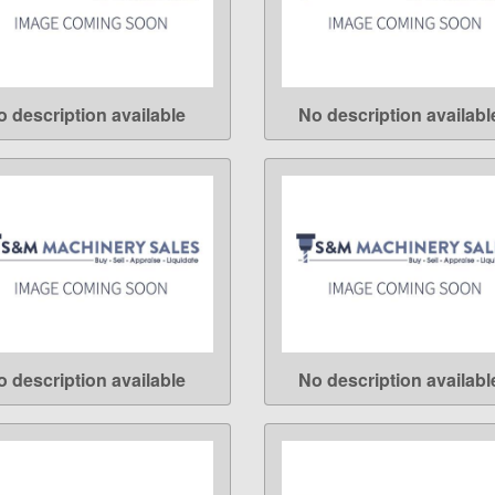
o description available
No description availabl
LEARN MORE
LEARN MORE
o description available
No description availabl
LEARN MORE
LEARN MORE