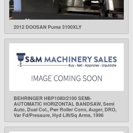
2012 DOOSAN Puma 3100XLY
LEARN MORE
BEHRINGER HBP1080/2100 SEMI-
LEARN MORE
AUTOMATIC HORIZONTAL BANDSAW, Semi
Auto, Dual Col., Pwr Roller Conv, Auger, DRO,
Var Fd/Pressure, Hyd Lift/Sq Arms, 1996