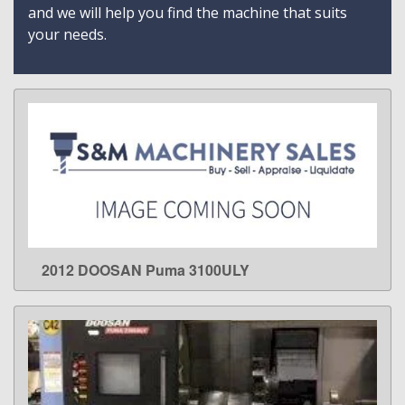
and we will help you find the machine that suits
your needs.
2012 DOOSAN Puma 3100ULY
LEARN MORE