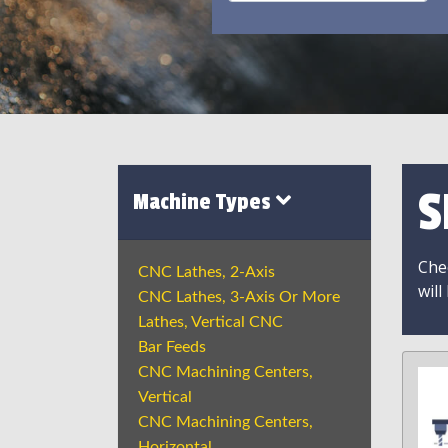
S
Machine Types
Chec
CNC Lathes, 2-Axis
will
CNC Lathes, 3-Axis Or More
Lathes, Vertical CNC
Bar Feeds
CNC Machining Centers,
Vertical
CNC Machining Centers,
Horizontal