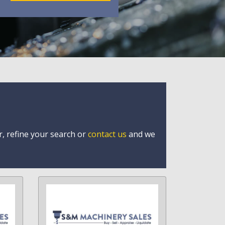
r, refine your search or
contact us
and we