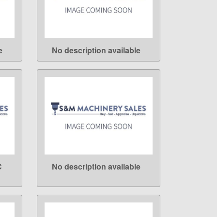
e
No description available
LEARN MORE
C
No description available
LEARN MORE