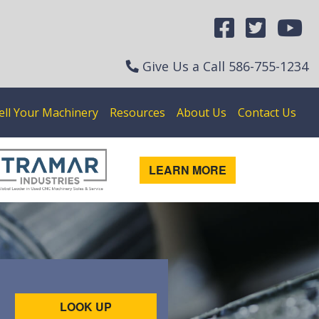
Give Us a Call
586-755-1234
ell Your Machinery
Resources
About Us
Contact Us
LEARN MORE
LOOK UP