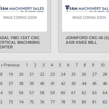
ADAL VMC-15XT CNC
JOHNFORD CNC-40 (3)
LEARN MORE
LEARN MORE
ERTICAL MACHINING
AXIS KNEE MILL
ENTER
«
Previous
1
2
3
4
5
6
7
8
9
10
18
19
20
21
22
23
24
25
26
27
28
36
37
38
39
40
41
42
43
44
45
46
54
55
56
57
58
59
60
61
62
63
64
72
73
74
75
76
77
78
79
80
81
82