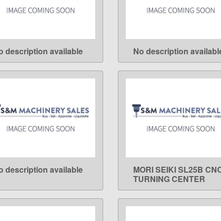
o description available
No description availabl
LEARN MORE
LEARN MORE
o description available
MORI SEIKI SL25B CN
LEARN MORE
LEARN MORE
TURNING CENTER