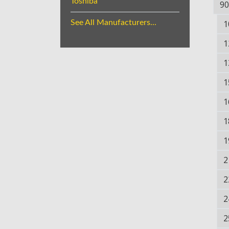
Toshiba
90
See All Manufacturers...
1
1
1
1
1
1
1
2
2
2
2