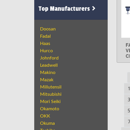
Top Manufacturers
Doosan
Fadal
Haas
F
V
Hurco
C
Johnford
Leadwell
Makino
Mazak
Millutensil
Mitsubishi
Mori Seiki
Okamoto
OKK
Okuma