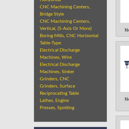
CNC Machining Centers,
Bridge Style
CNC Machining Centers,
Vertical, (5-Axis Or More)
N
Boring Mills, CNC Horizontal
Table-Type
Electrical Discharge
Machines, Wire
Electrical Discharge
Machines, Sinker
Grinders, CNC
Grinders, Surface
Reciprocating Table
N
Lathes, Engine
Presses, Spotting