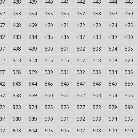
37
438
439
440
441
442
443
444
445
52
453
454
455
456
457
458
459
460
67
468
469
470
471
472
473
474
475
82
483
484
485
486
487
488
489
490
97
498
499
500
501
502
503
504
505
12
513
514
515
516
517
518
519
520
27
528
529
530
531
532
533
534
535
42
543
544
545
546
547
548
549
550
57
558
559
560
561
562
563
564
565
72
573
574
575
576
577
578
579
580
87
588
589
590
591
592
593
594
595
02
603
604
605
606
607
608
609
610