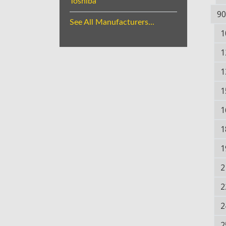
Toshiba
90
See All Manufacturers...
1
1
1
1
1
1
1
2
2
2
2