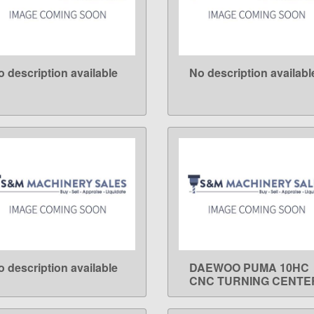
o description available
No description availabl
LEARN MORE
LEARN MORE
o description available
DAEWOO PUMA 10HC
LEARN MORE
LEARN MORE
CNC TURNING CENTE