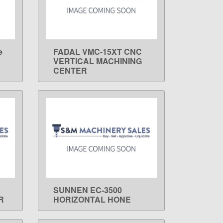
e
FADAL VMC-15XT CNC
LEARN MORE
VERTICAL MACHINING
CENTER
SUNNEN EC-3500
LEARN MORE
R
HORIZONTAL HONE