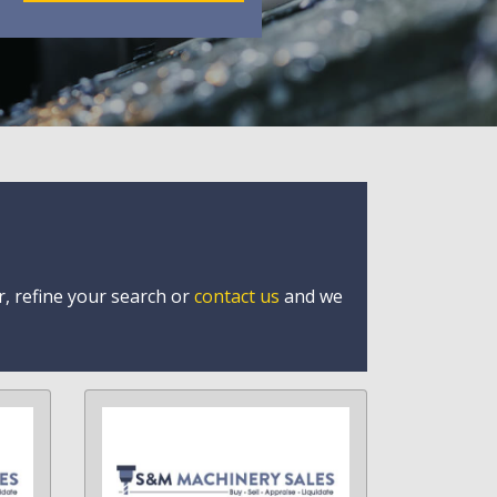
r, refine your search or
contact us
and we