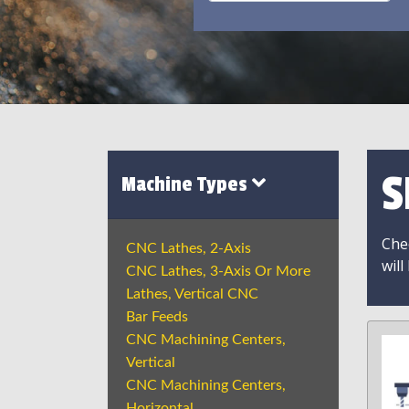
S
Machine Types
Chec
CNC Lathes, 2-Axis
will
CNC Lathes, 3-Axis Or More
Lathes, Vertical CNC
Bar Feeds
CNC Machining Centers,
Vertical
CNC Machining Centers,
Horizontal