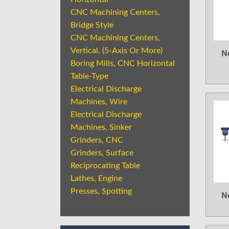
CNC Machining Centers,
Bridge Style
CNC Machining Centers,
Vertical, (5-Axis Or More)
N
Boring Mills, CNC Horizontal
Table-Type
Electrical Discharge
Machines, Wire
Electrical Discharge
Machines, Sinker
Grinders, CNC
Grinders, Surface
Reciprocating Table
Lathes, Engine
Presses, Spotting
N