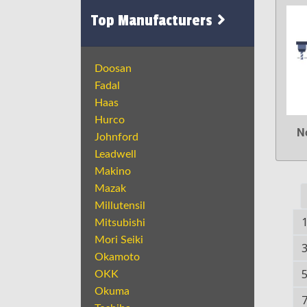
Top Manufacturers
Doosan
Fadal
Haas
Hurco
N
Johnford
Leadwell
Makino
Mazak
Millutensil
Mitsubishi
Mori Seiki
Okamoto
OKK
Okuma