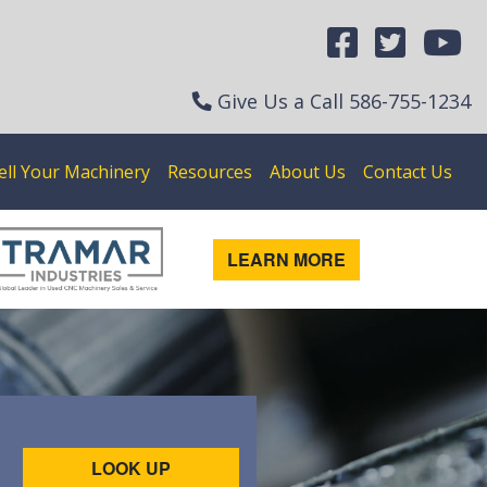
Give Us a Call
586-755-1234
ell Your Machinery
Resources
About Us
Contact Us
LEARN MORE
LOOK UP