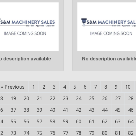
o description available
No description availabl
LEARN MORE
LEARN MORE
«
Previous
1
2
3
4
5
6
7
8
9
10
18
19
20
21
22
23
24
25
26
27
28
36
37
38
39
40
41
42
43
44
45
46
54
55
56
57
58
59
60
61
62
63
64
72
73
74
75
76
77
78
79
80
81
82