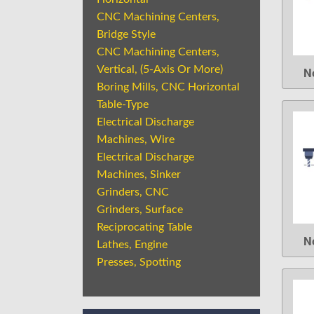
CNC Machining Centers,
Bridge Style
CNC Machining Centers,
Vertical, (5-Axis Or More)
N
Boring Mills, CNC Horizontal
Table-Type
Electrical Discharge
Machines, Wire
Electrical Discharge
Machines, Sinker
Grinders, CNC
Grinders, Surface
Reciprocating Table
N
Lathes, Engine
Presses, Spotting