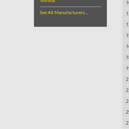
Toshiba
1
See All Manufacturers...
1
1
1
1
1
1
2
2
2
2
2