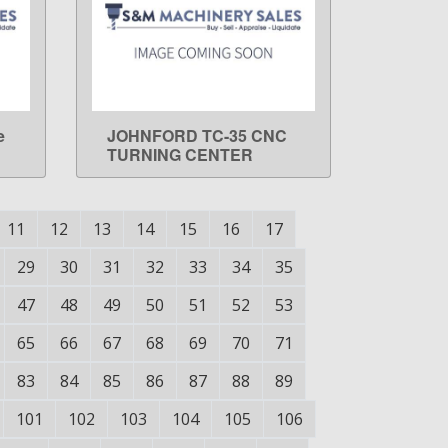
e
JOHNFORD TC-35 CNC
LEARN MORE
TURNING CENTER
11
12
13
14
15
16
17
29
30
31
32
33
34
35
47
48
49
50
51
52
53
65
66
67
68
69
70
71
83
84
85
86
87
88
89
101
102
103
104
105
106