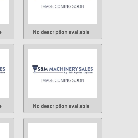
e
No description available
LEARN MORE
e
No description available
LEARN MORE