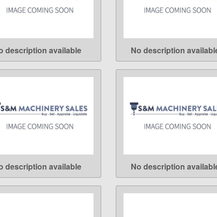
o description available
No description availabl
LEARN MORE
LEARN MORE
o description available
No description availabl
LEARN MORE
LEARN MORE