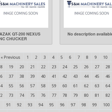
AZAK QT-200 NEXUS
No description availabl
LEARN MORE
LEARN MORE
NC CHUCKER
«
Previous
1
2
3
4
5
6
7
8
9
10
18
19
20
21
22
23
24
25
26
27
28
36
37
38
39
40
41
42
43
44
45
46
54
55
56
57
58
59
60
61
62
63
64
72
73
74
75
76
77
78
79
80
81
82
91
92
93
94
95
96
97
98
99
100