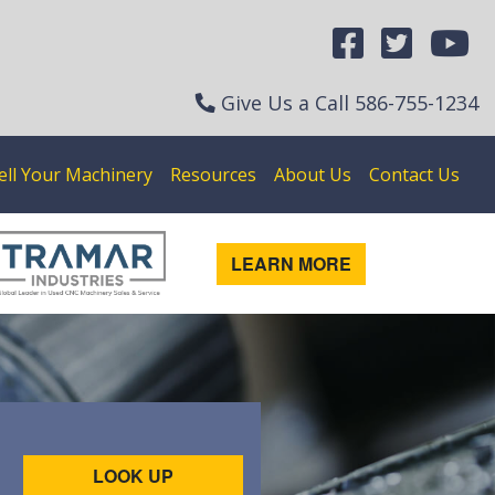
Give Us a Call
586-755-1234
ell Your Machinery
Resources
About Us
Contact Us
LEARN MORE
LOOK UP