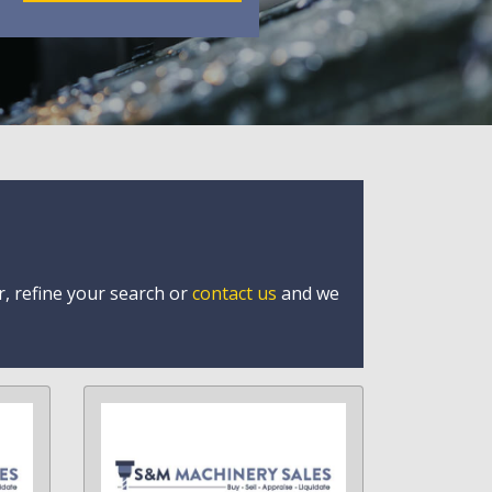
r, refine your search or
contact us
and we