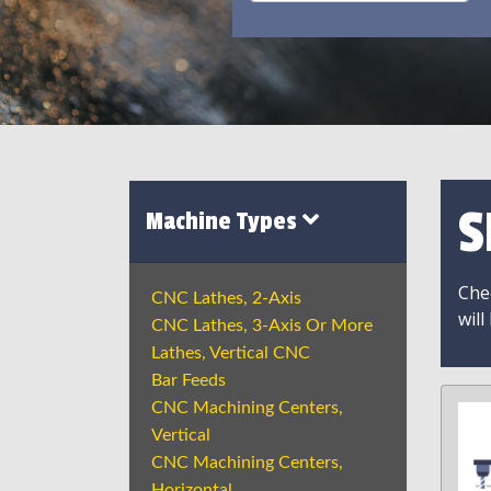
S
Machine Types
Chec
CNC Lathes, 2-Axis
will
CNC Lathes, 3-Axis Or More
Lathes, Vertical CNC
Bar Feeds
CNC Machining Centers,
Vertical
CNC Machining Centers,
Horizontal