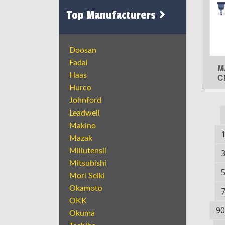
Top Manufacturers
Doosan
Fadal
M
Haas
C
Hurco
Johnford
Leadwell
Makino
Mazak
Millutensil
Mitsubishi
Mori Seiki
Okamoto
OKK
90
Okuma