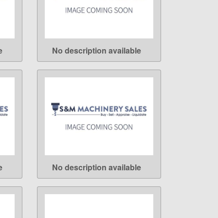
e
No description available
LEARN MORE
e
No description available
LEARN MORE