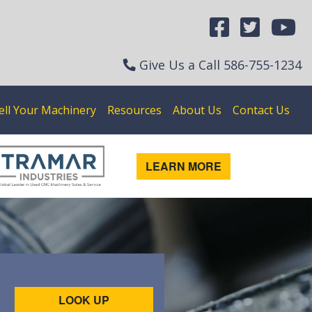
Give Us a Call
586-755-1234
ell Your Machinery
Resources
About Us
Contact Us
LEARN MORE
LOOK UP