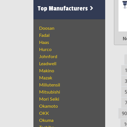
Top Manufacturers
Doosan
Fadal
N
Haas
Hurco
Johnford
Leadwell
Makino
Mazak
Millutensil
Mitsubishi
Mori Seiki
Okamoto
90
OKK
Okuma
1