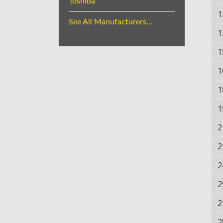
Toshiba
1
See All Manufacturers...
1
1
1
1
1
2
2
2
2
2
2