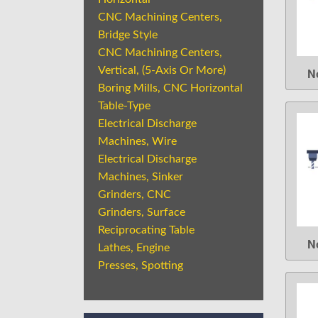
CNC Machining Centers,
Bridge Style
CNC Machining Centers,
Vertical, (5-Axis Or More)
N
Boring Mills, CNC Horizontal
Table-Type
Electrical Discharge
Machines, Wire
Electrical Discharge
Machines, Sinker
Grinders, CNC
Grinders, Surface
Reciprocating Table
N
Lathes, Engine
Presses, Spotting