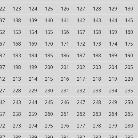
22
123
124
125
126
127
128
129
130
37
138
139
140
141
142
143
144
145
52
153
154
155
156
157
158
159
160
67
168
169
170
171
172
173
174
175
82
183
184
185
186
187
188
189
190
97
198
199
200
201
202
203
204
205
12
213
214
215
216
217
218
219
220
27
228
229
230
231
232
233
234
235
42
243
244
245
246
247
248
249
250
57
258
259
260
261
262
263
264
265
72
273
274
275
276
277
278
279
280
87
288
289
290
291
292
293
294
295