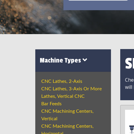
S
Machine Types
Chec
CNC Lathes, 2-Axis
will
CNC Lathes, 3-Axis Or More
Lathes, Vertical CNC
Bar Feeds
CNC Machining Centers,
Vertical
CNC Machining Centers,
Horizontal