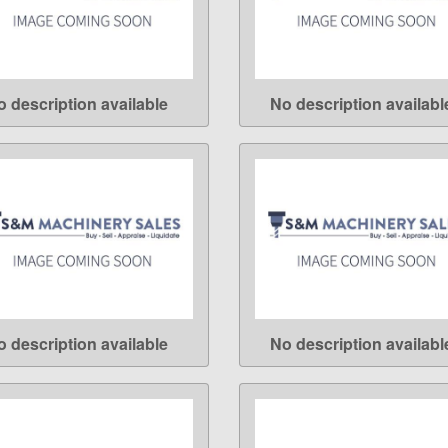
o description available
No description availabl
LEARN MORE
LEARN MORE
o description available
No description availabl
LEARN MORE
LEARN MORE