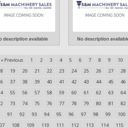
o description available
No description availabl
LEARN MORE
LEARN MORE
«
Previous
1
2
3
4
5
6
7
8
9
10
18
19
20
21
22
23
24
25
26
27
28
36
37
38
39
40
41
42
43
44
45
46
54
55
56
57
58
59
60
61
62
63
64
72
73
74
75
76
77
78
79
80
81
82
91
92
93
94
95
96
97
98
99
100
07
108
109
110
111
112
113
114
115