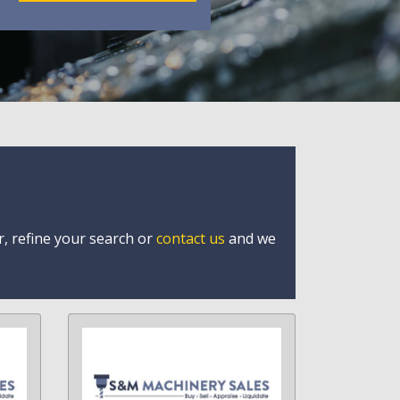
r, refine your search or
contact us
and we