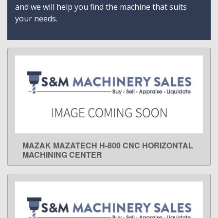
and we will help you find the machine that suits
your needs.
MAZAK MAZATECH H-800 CNC HORIZONTAL
LEARN MORE
MACHINING CENTER