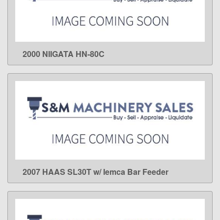
2000 NIIGATA HN-80C
LEARN MORE
2007 HAAS SL30T w/ Iemca Bar Feeder
LEARN MORE