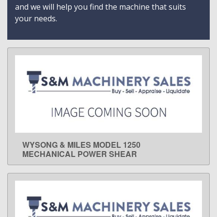
and we will help you find the machine that suits
your needs.
WYSONG & MILES MODEL 1250
LEARN MORE
MECHANICAL POWER SHEAR