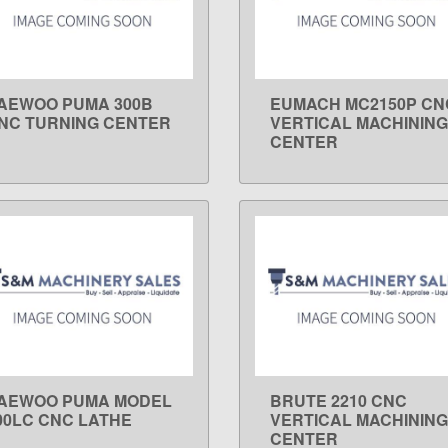
AEWOO PUMA 300B
EUMACH MC2150P CN
LEARN MORE
LEARN MORE
NC TURNING CENTER
VERTICAL MACHINING
CENTER
AEWOO PUMA MODEL
BRUTE 2210 CNC
LEARN MORE
LEARN MORE
00LC CNC LATHE
VERTICAL MACHINING
CENTER