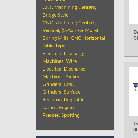
CNC Machining Centers,
Bridge Style
CNC Machining Centers,
Vertical, (5-Axis Or More)
D
C
Boring Mills, CNC Horizontal
Table-Type
Electrical Discharge
Machines, Wire
Electrical Discharge
Machines, Sinker
Grinders, CNC
Grinders, Surface
Reciprocating Table
Lathes, Engine
Presses, Spotting
D
3