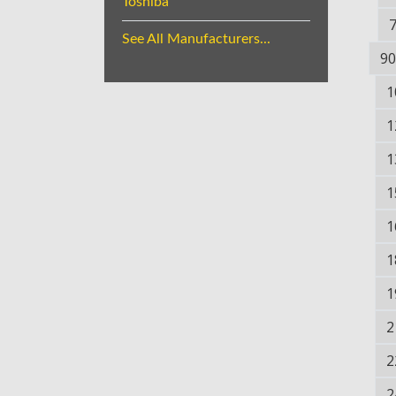
Toshiba
See All Manufacturers...
90
1
1
1
1
1
1
1
2
2
2