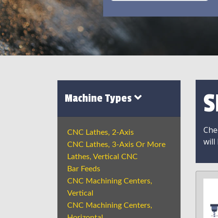
S
Machine Types
Chec
CNC Lathes, 2-Axis
will
CNC Lathes, 3-Axis Or More
Lathes, Vertical CNC
Bar Feeds
CNC Machining Centers,
Vertical
CNC Machining Centers,
Horizontal