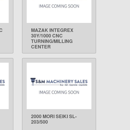
C
MAZAK INTEGREX
LEARN MORE
30Y/1000 CNC
TURNING/MILLING
CENTER
2000 MORI SEIKI SL-
LEARN MORE
203/500