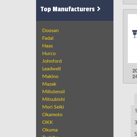
Top Manufacturers
Doosan
Fadal
Haas
Hurco
Johnford
Leadwell
2
2
Makino
Mazak
Millutensil
Mitsubishi
Mori Seiki
Okamoto
OKK
Okuma