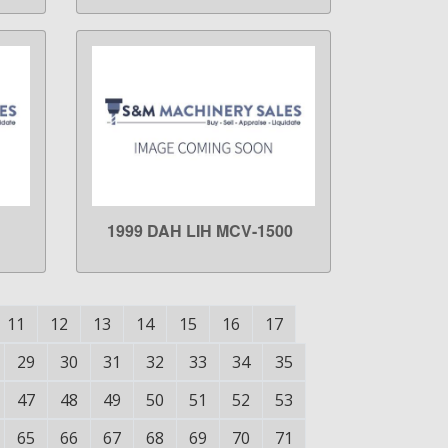
1999 DAH LIH MCV-1500
LEARN MORE
11
12
13
14
15
16
17
29
30
31
32
33
34
35
47
48
49
50
51
52
53
65
66
67
68
69
70
71