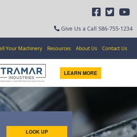
Give Us a Call
586-755-1234
ell Your Machinery
Resources
About Us
Contact Us
LEARN MORE
LOOK UP