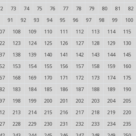
72
73
74
75
76
77
78
79
80
81
82
91
92
93
94
95
96
97
98
99
100
07
108
109
110
111
112
113
114
115
22
123
124
125
126
127
128
129
130
37
138
139
140
141
142
143
144
145
52
153
154
155
156
157
158
159
160
67
168
169
170
171
172
173
174
175
82
183
184
185
186
187
188
189
190
97
198
199
200
201
202
203
204
205
12
213
214
215
216
217
218
219
220
27
228
229
230
231
232
233
234
235
42
243
244
245
246
247
248
249
250