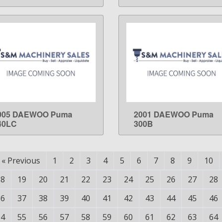
005 DAEWOO Puma
2001 DAEWOO Puma
LEARN MORE
LEARN MORE
40LC
300B
«
Previous
1
2
3
4
5
6
7
8
9
10
18
19
20
21
22
23
24
25
26
27
28
36
37
38
39
40
41
42
43
44
45
46
54
55
56
57
58
59
60
61
62
63
64