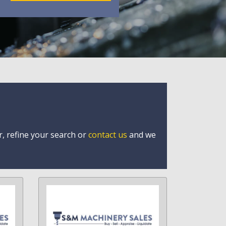
r, refine your search or
contact us
and we