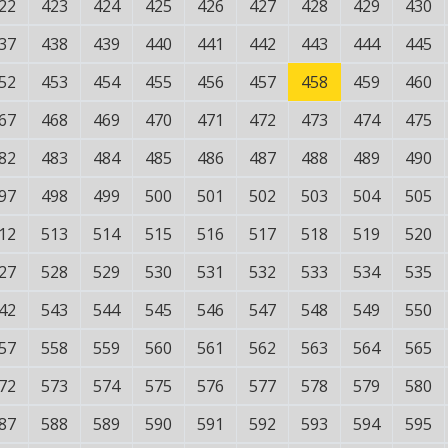
22
423
424
425
426
427
428
429
430
37
438
439
440
441
442
443
444
445
52
453
454
455
456
457
458
459
460
67
468
469
470
471
472
473
474
475
82
483
484
485
486
487
488
489
490
97
498
499
500
501
502
503
504
505
12
513
514
515
516
517
518
519
520
27
528
529
530
531
532
533
534
535
42
543
544
545
546
547
548
549
550
57
558
559
560
561
562
563
564
565
72
573
574
575
576
577
578
579
580
87
588
589
590
591
592
593
594
595