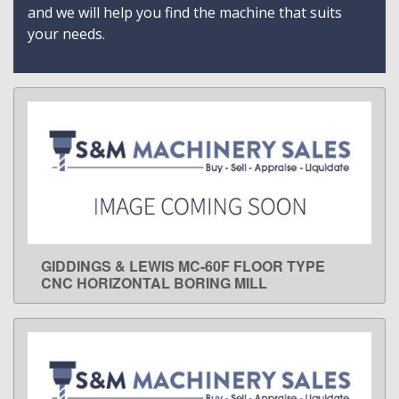
and we will help you find the machine that suits
your needs.
GIDDINGS & LEWIS MC-60F FLOOR TYPE
LEARN MORE
CNC HORIZONTAL BORING MILL