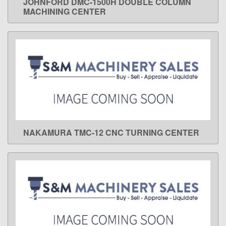
JOHNFORD DMC-1500H DOUBLE COLUMN
LEARN MORE
MACHINING CENTER
NAKAMURA TMC-12 CNC TURNING CENTER
LEARN MORE