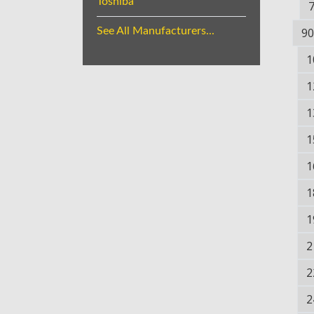
Toshiba
See All Manufacturers...
90
1
1
1
1
1
1
1
2
2
2