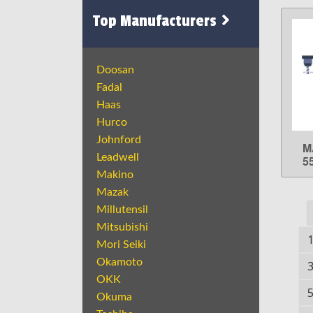
Top Manufacturers
Doosan
Fadal
Haas
Hurco
Johnford
M
Leadwell
5
Makino
Mazak
Millutensil
Mitsubishi
Mori Seiki
Okamoto
OKK
Okuma