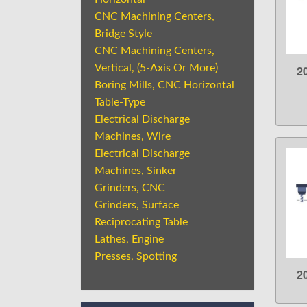
CNC Machining Centers,
Bridge Style
CNC Machining Centers,
Vertical, (5-Axis Or More)
2
Boring Mills, CNC Horizontal
Table-Type
Electrical Discharge
Machines, Wire
Electrical Discharge
Machines, Sinker
Grinders, CNC
Grinders, Surface
Reciprocating Table
Lathes, Engine
Presses, Spotting
2