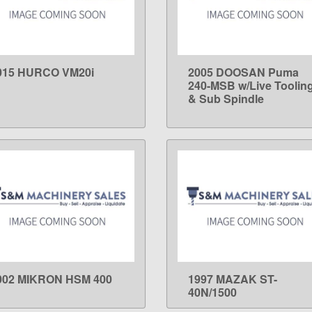
015 HURCO VM20i
2005 DOOSAN Puma
LEARN MORE
LEARN MORE
240-MSB w/Live Toolin
& Sub Spindle
002 MIKRON HSM 400
1997 MAZAK ST-
LEARN MORE
LEARN MORE
40N/1500