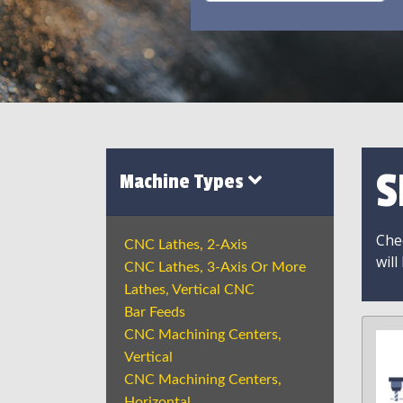
S
Machine Types
Chec
CNC Lathes, 2-Axis
will
CNC Lathes, 3-Axis Or More
Lathes, Vertical CNC
Bar Feeds
CNC Machining Centers,
Vertical
CNC Machining Centers,
Horizontal