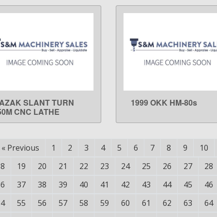
AZAK SLANT TURN
1999 OKK HM-80s
LEARN MORE
LEARN MORE
50M CNC LATHE
«
Previous
1
2
3
4
5
6
7
8
9
10
18
19
20
21
22
23
24
25
26
27
28
36
37
38
39
40
41
42
43
44
45
46
54
55
56
57
58
59
60
61
62
63
64