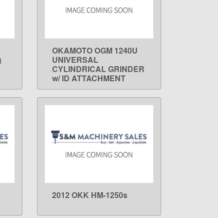
OKAMOTO OGM 1240U
LEARN MORE
g
UNIVERSAL
CYLINDRICAL GRINDER
w/ ID ATTACHMENT
2012 OKK HM-1250s
LEARN MORE