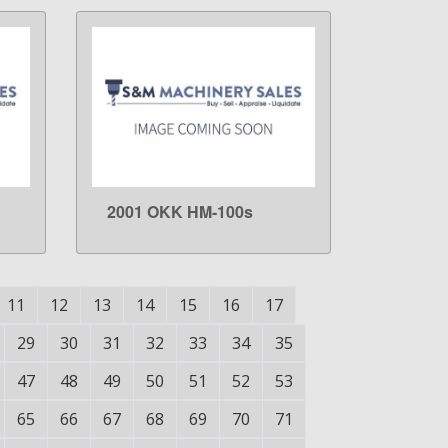
2001 OKK HM-100s
LEARN MORE
11
12
13
14
15
16
17
29
30
31
32
33
34
35
47
48
49
50
51
52
53
65
66
67
68
69
70
71