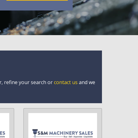
r, refine your search or
contact us
and we