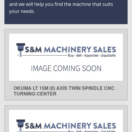
and we will help you find the machine that suits
your needs.
OKUMA LT 15M (8) AXIS TWIN SPINDLE CNC
LEARN MORE
TURNING CENTER