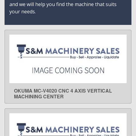
and we will help you find the machine that suits
your needs.
OKUMA MC-V4020 CNC 4 AXIS VERTICAL
LEARN MORE
MACHINING CENTER