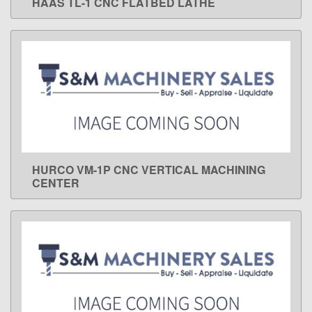
HAAS TL-1 CNC FLATBED LATHE
LEARN MORE
HURCO VM-1P CNC VERTICAL MACHINING
LEARN MORE
CENTER