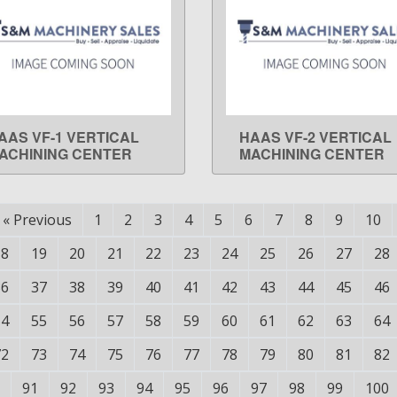
AAS VF-1 VERTICAL
HAAS VF-2 VERTICAL
LEARN MORE
LEARN MORE
ACHINING CENTER
MACHINING CENTER
«
Previous
1
2
3
4
5
6
7
8
9
10
18
19
20
21
22
23
24
25
26
27
28
36
37
38
39
40
41
42
43
44
45
46
54
55
56
57
58
59
60
61
62
63
64
72
73
74
75
76
77
78
79
80
81
82
91
92
93
94
95
96
97
98
99
100