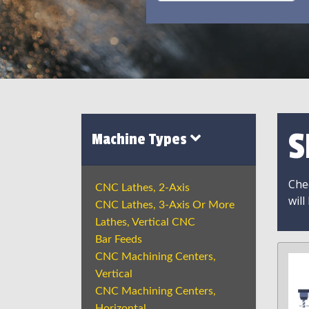
S
Machine Types
Chec
CNC Lathes, 2-Axis
will
CNC Lathes, 3-Axis Or More
Lathes, Vertical CNC
Bar Feeds
CNC Machining Centers,
Vertical
CNC Machining Centers,
Horizontal