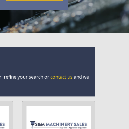
r, refine your search or
contact us
and we