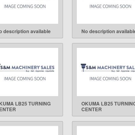
o description available
No description availabl
LEARN MORE
LEARN MORE
KUMA LB25 TURNING
OKUMA LB25 TURNIN
LEARN MORE
LEARN MORE
ENTER
CENTER