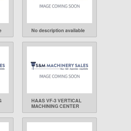
e
No description available
LEARN MORE
G
HAAS VF-3 VERTICAL
LEARN MORE
MACHINING CENTER