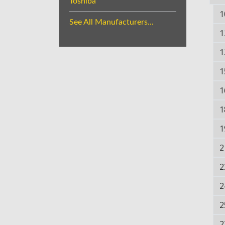
Toshiba
1
See All Manufacturers...
1
1
1
1
1
1
2
2
2
2
2