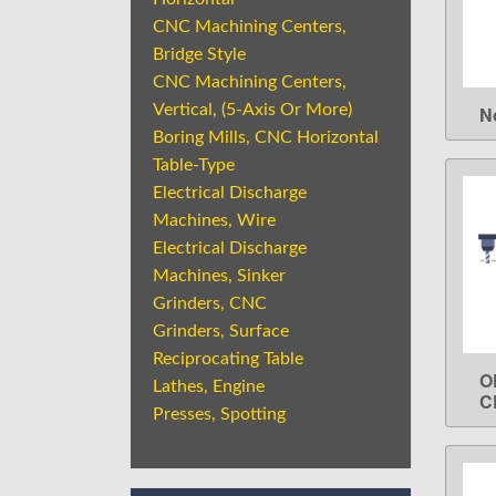
CNC Machining Centers,
Bridge Style
CNC Machining Centers,
Vertical, (5-Axis Or More)
N
Boring Mills, CNC Horizontal
Table-Type
Electrical Discharge
Machines, Wire
Electrical Discharge
Machines, Sinker
Grinders, CNC
Grinders, Surface
Reciprocating Table
O
Lathes, Engine
C
Presses, Spotting