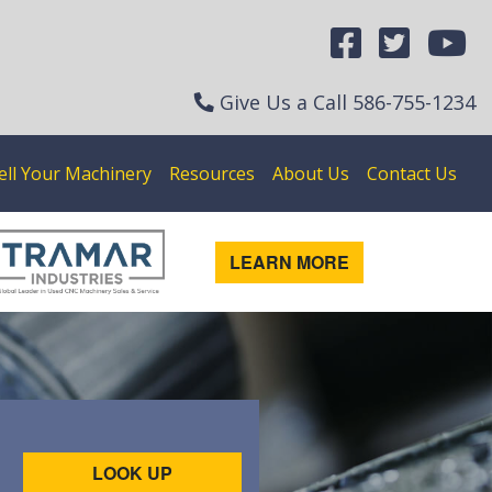
Give Us a Call
586-755-1234
ell Your Machinery
Resources
About Us
Contact Us
LEARN MORE
LOOK UP