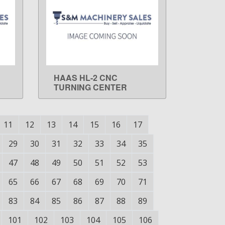
HAAS HL-2 CNC
LEARN MORE
TURNING CENTER
11
12
13
14
15
16
17
29
30
31
32
33
34
35
47
48
49
50
51
52
53
65
66
67
68
69
70
71
83
84
85
86
87
88
89
101
102
103
104
105
106