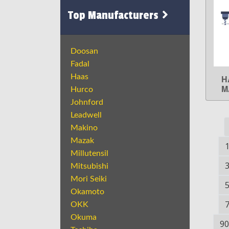
Top Manufacturers
Doosan
Fadal
Haas
H
M
Hurco
Johnford
Leadwell
Makino
Mazak
Millutensil
Mitsubishi
Mori Seiki
Okamoto
OKK
Okuma
90