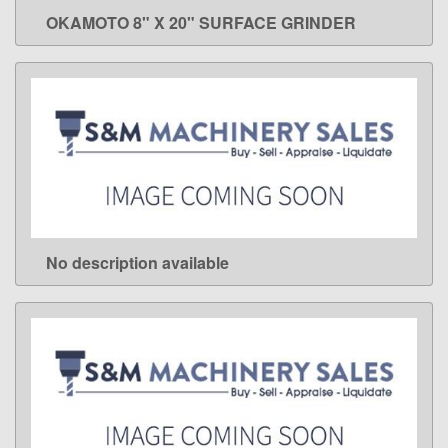
OKAMOTO 8" X 20" SURFACE GRINDER
LEARN MORE
No description available
LEARN MORE