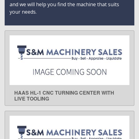
and we will help you find the machine that suits
your needs.
HAAS HL-1 CNC TURNING CENTER WITH
LEARN MORE
LIVE TOOLING