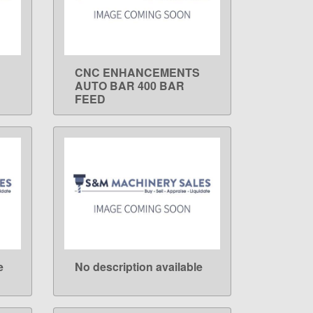
CNC ENHANCEMENTS
LEARN MORE
AUTO BAR 400 BAR
FEED
e
No description available
LEARN MORE