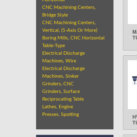
CNC Machining Centers,
Bridge Style
CNC Machining Centers,
Vertical, (5-Axis Or More)
M
T
Boring Mills, CNC Horizontal
Table-Type
Electrical Discharge
Machines, Wire
Electrical Discharge
Machines, Sinker
Grinders, CNC
Grinders, Surface
Reciprocating Table
Lathes, Engine
Presses, Spotting
H
T