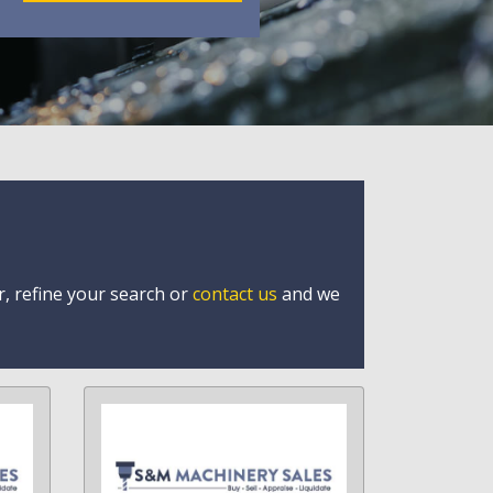
r, refine your search or
contact us
and we