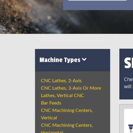
S
Machine Types
Chec
CNC Lathes, 2-Axis
will
CNC Lathes, 3-Axis Or More
Lathes, Vertical CNC
Bar Feeds
CNC Machining Centers,
Vertical
CNC Machining Centers,
Horizontal