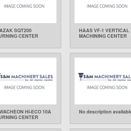
AZAK SQT200
HAAS VF-1 VERTICAL
LEARN MORE
LEARN MORE
URNING CENTER
MACHINING CENTER
WACHEON HI-ECO 10A
No description availabl
LEARN MORE
LEARN MORE
URNING CENTER