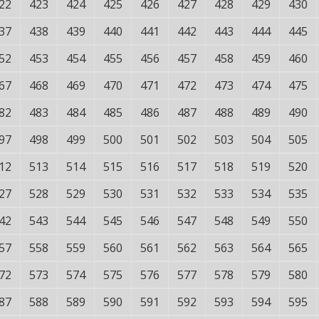
22
423
424
425
426
427
428
429
430
37
438
439
440
441
442
443
444
445
52
453
454
455
456
457
458
459
460
67
468
469
470
471
472
473
474
475
82
483
484
485
486
487
488
489
490
97
498
499
500
501
502
503
504
505
12
513
514
515
516
517
518
519
520
27
528
529
530
531
532
533
534
535
42
543
544
545
546
547
548
549
550
57
558
559
560
561
562
563
564
565
72
573
574
575
576
577
578
579
580
87
588
589
590
591
592
593
594
595