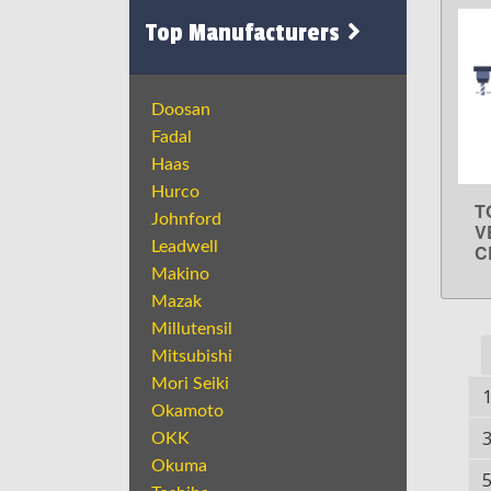
Top Manufacturers
Doosan
Fadal
Haas
Hurco
T
Johnford
V
Leadwell
C
Makino
Mazak
Millutensil
Mitsubishi
Mori Seiki
Okamoto
OKK
Okuma