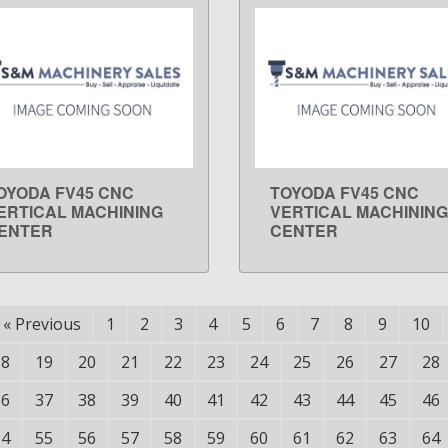
OYODA FV45 CNC
TOYODA FV45 CNC
LEARN MORE
LEARN MORE
ERTICAL MACHINING
VERTICAL MACHINING
ENTER
CENTER
«
Previous
1
2
3
4
5
6
7
8
9
10
18
19
20
21
22
23
24
25
26
27
28
36
37
38
39
40
41
42
43
44
45
46
54
55
56
57
58
59
60
61
62
63
64