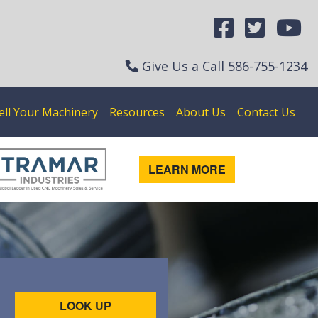
Give Us a Call
586-755-1234
ell Your Machinery
Resources
About Us
Contact Us
LEARN MORE
LOOK UP