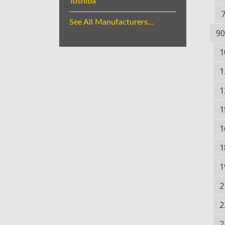
Toshiba
See All Manufacturers...
90
1
1
1
1
1
1
1
2
2
2