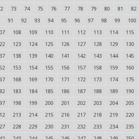
72
73
74
75
76
77
78
79
80
81
82
91
92
93
94
95
96
97
98
99
100
07
108
109
110
111
112
113
114
115
22
123
124
125
126
127
128
129
130
37
138
139
140
141
142
143
144
145
52
153
154
155
156
157
158
159
160
67
168
169
170
171
172
173
174
175
82
183
184
185
186
187
188
189
190
97
198
199
200
201
202
203
204
205
12
213
214
215
216
217
218
219
220
27
228
229
230
231
232
233
234
235
42
243
244
245
246
247
248
249
250