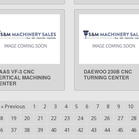
AAS VF-3 CNC
DAEWOO 230B CNC
LEARN MORE
LEARN MORE
ERTICAL MACHINING
TURNING CENTER
ENTER
«
Previous
1
2
3
4
5
6
7
8
9
10
18
19
20
21
22
23
24
25
26
27
28
36
37
38
39
40
41
42
43
44
45
46