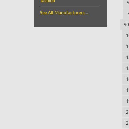
Toshiba
See All Manufacturers...
90
1
1
1
1
1
1
1
2
2