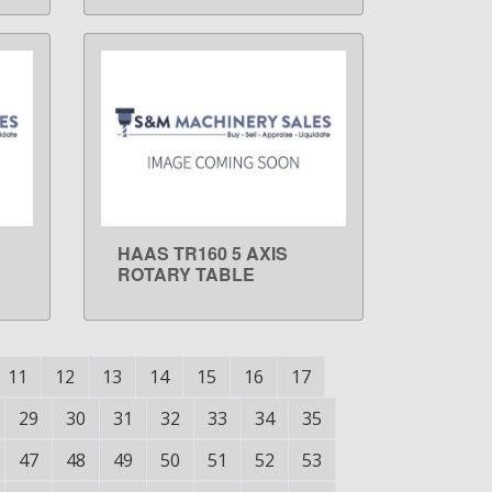
HAAS TR160 5 AXIS
LEARN MORE
ROTARY TABLE
11
12
13
14
15
16
17
29
30
31
32
33
34
35
47
48
49
50
51
52
53