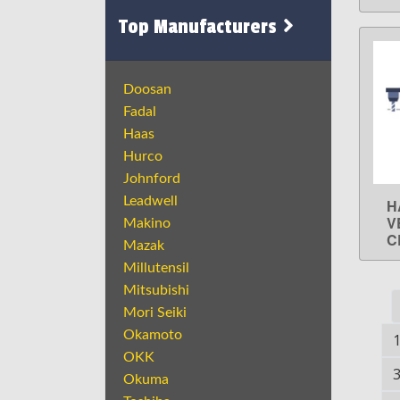
Top Manufacturers
Doosan
Fadal
Haas
Hurco
Johnford
Leadwell
H
V
Makino
C
Mazak
Millutensil
Mitsubishi
Mori Seiki
Okamoto
OKK
Okuma