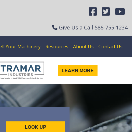
Give Us a Call
586-755-1234
ell Your Machinery
Resources
About Us
Contact Us
LEARN MORE
LOOK UP