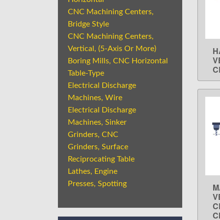
CNC Machining Centers,
Bridge Style
CNC Machining Centers,
Vertical, (5-Axis Or More)
H
V
Boring Mills, CNC Horizontal
C
Table-Type
Electrical Discharge
Machines, Wire
Electrical Discharge
Machines, Sinker
Grinders, CNC
Grinders, Surface
Reciprocating Table
Lathes, Engine
Presses, Spotting
M
V
C
C