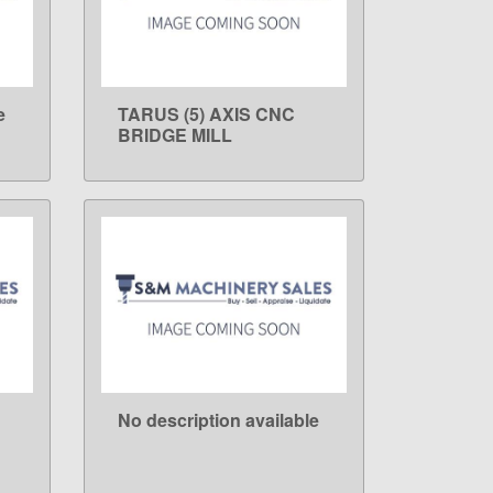
e
TARUS (5) AXIS CNC
LEARN MORE
BRIDGE MILL
No description available
LEARN MORE