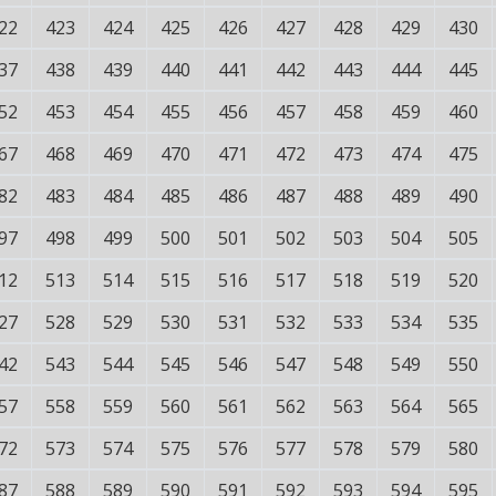
22
423
424
425
426
427
428
429
430
37
438
439
440
441
442
443
444
445
52
453
454
455
456
457
458
459
460
67
468
469
470
471
472
473
474
475
82
483
484
485
486
487
488
489
490
97
498
499
500
501
502
503
504
505
12
513
514
515
516
517
518
519
520
27
528
529
530
531
532
533
534
535
42
543
544
545
546
547
548
549
550
57
558
559
560
561
562
563
564
565
72
573
574
575
576
577
578
579
580
87
588
589
590
591
592
593
594
595