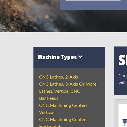
S
Machine Types
Chec
CNC Lathes, 2-Axis
will
CNC Lathes, 3-Axis Or More
Lathes, Vertical CNC
Bar Feeds
CNC Machining Centers,
Vertical
CNC Machining Centers,
Horizontal