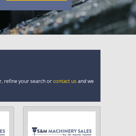
r, refine your search or
contact us
and we