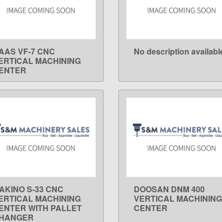
AAS VF-7 CNC
No description availabl
LEARN MORE
LEARN MORE
ERTICAL MACHINING
ENTER
AKINO S-33 CNC
DOOSAN DNM 400
LEARN MORE
LEARN MORE
ERTICAL MACHINING
VERTICAL MACHINING
ENTER WITH PALLET
CENTER
HANGER