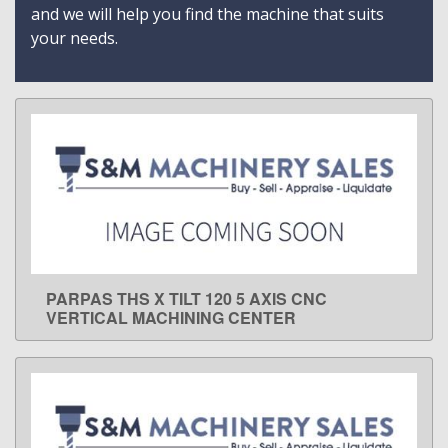
and we will help you find the machine that suits
your needs.
PARPAS THS X TILT 120 5 AXIS CNC
LEARN MORE
VERTICAL MACHINING CENTER