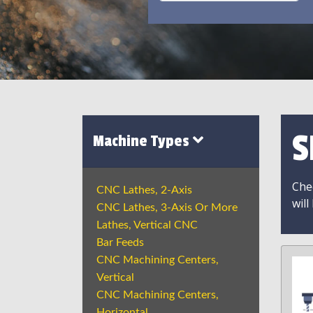
S
Machine Types
Chec
CNC Lathes, 2-Axis
will
CNC Lathes, 3-Axis Or More
Lathes, Vertical CNC
Bar Feeds
CNC Machining Centers,
Vertical
CNC Machining Centers,
Horizontal