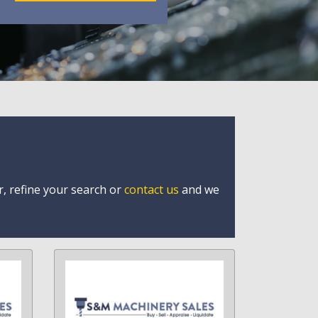
r, refine your search or
contact us
and we