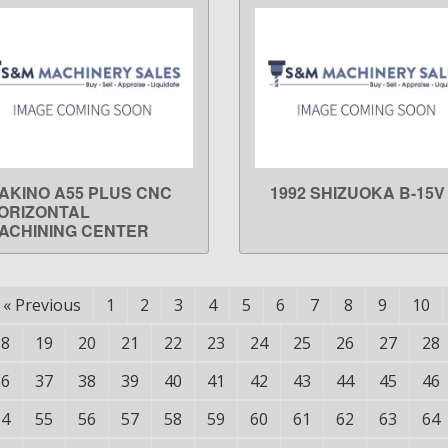
AKINO A55 PLUS CNC
1992 SHIZUOKA B-15V
LEARN MORE
LEARN MORE
ORIZONTAL
ACHINING CENTER
«
Previous
1
2
3
4
5
6
7
8
9
10
18
19
20
21
22
23
24
25
26
27
28
36
37
38
39
40
41
42
43
44
45
46
54
55
56
57
58
59
60
61
62
63
64