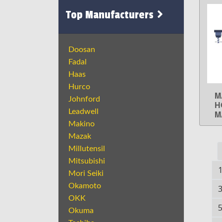
Top Manufacturers
Doosan
Fadal
Haas
Hurco
M
Johnford
H
Leadwell
M
Makino
Mazak
Millutensil
Mitsubishi
Mori Seiki
Okamoto
OKK
Okuma