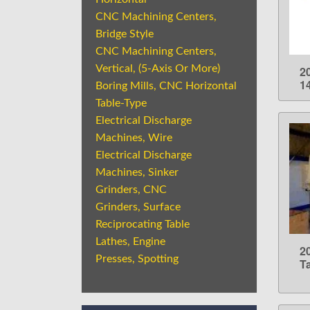
CNC Machining Centers,
Bridge Style
CNC Machining Centers,
Vertical, (5-Axis Or More)
2
1
Boring Mills, CNC Horizontal
Table-Type
Electrical Discharge
Machines, Wire
Electrical Discharge
Machines, Sinker
Grinders, CNC
Grinders, Surface
Reciprocating Table
Lathes, Engine
2
Presses, Spotting
T