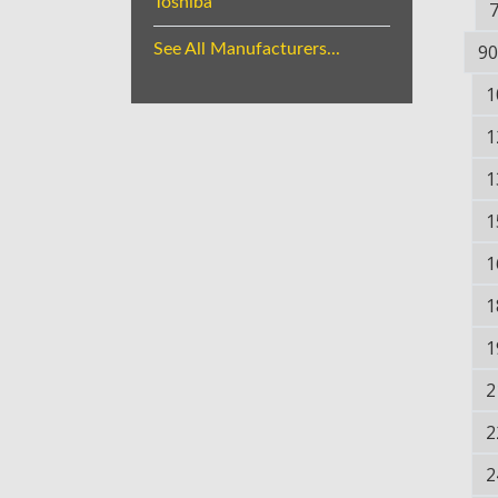
Toshiba
See All Manufacturers...
90
1
1
1
1
1
1
1
2
2
2