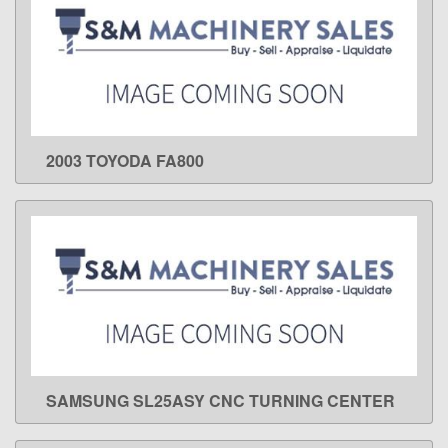
2003 TOYODA FA800
LEARN MORE
SAMSUNG SL25ASY CNC TURNING CENTER
LEARN MORE