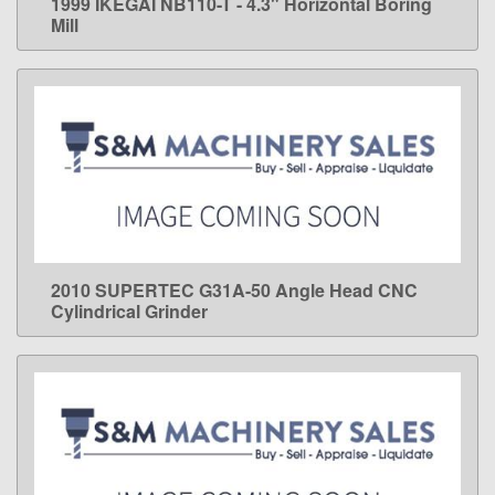
1999 IKEGAI NB110-T - 4.3" Horizontal Boring
LEARN MORE
Mill
2010 SUPERTEC G31A-50 Angle Head CNC
LEARN MORE
Cylindrical Grinder