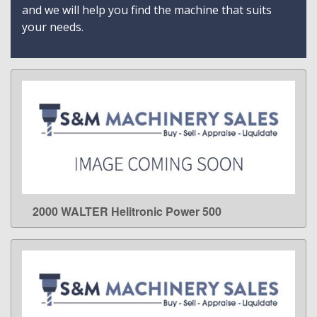
and we will help you find the machine that suits
your needs.
2000 WALTER Helitronic Power 500
LEARN MORE