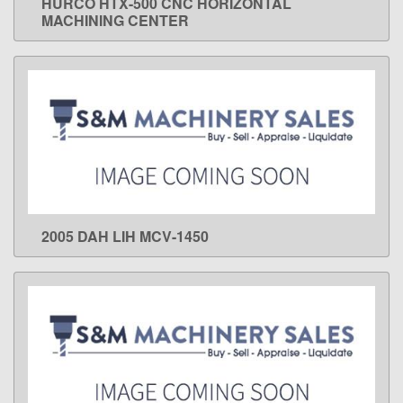
HURCO HTX-500 CNC HORIZONTAL
LEARN MORE
MACHINING CENTER
2005 DAH LIH MCV-1450
LEARN MORE