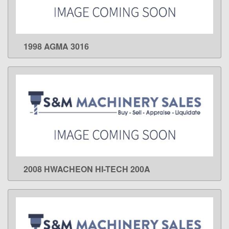
1998 AGMA 3016
LEARN MORE
2008 HWACHEON HI-TECH 200A
LEARN MORE