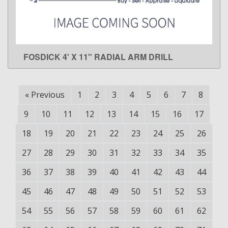
FOSDICK 4' X 11" RADIAL ARM DRILL
LEARN MORE
«
Previous
1
2
3
4
5
6
7
8
9
10
11
12
13
14
15
16
17
18
19
20
21
22
23
24
25
26
27
28
29
30
31
32
33
34
35
36
37
38
39
40
41
42
43
44
45
46
47
48
49
50
51
52
53
54
55
56
57
58
59
60
61
62