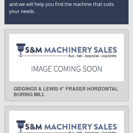
and we will help you find the machine that suits
your needs.
GIDDINGS & LEWIS 4" FRASER HORIZONTAL
LEARN MORE
BORING MILL