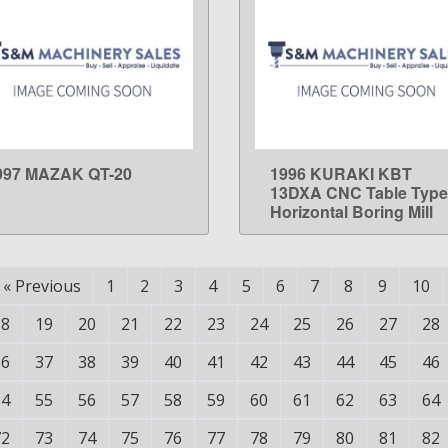
997 MAZAK QT-20
1996 KURAKI KBT
LEARN MORE
LEARN MORE
13DXA CNC Table Type
Horizontal Boring Mill
«
Previous
1
2
3
4
5
6
7
8
9
10
18
19
20
21
22
23
24
25
26
27
28
36
37
38
39
40
41
42
43
44
45
46
54
55
56
57
58
59
60
61
62
63
64
72
73
74
75
76
77
78
79
80
81
82