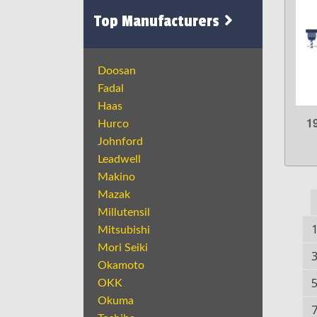
Top Manufacturers
Doosan
Fadal
Haas
1
Hurco
Johnford
Leadwell
Makino
Mazak
Millutensil
Mitsubishi
Mori Seiki
Okamoto
OKK
Okuma