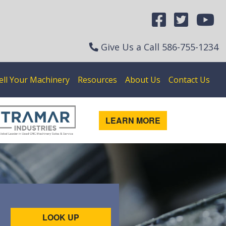
Give Us a Call
586-755-1234
ell Your Machinery
Resources
About Us
Contact Us
LEARN MORE
LOOK UP