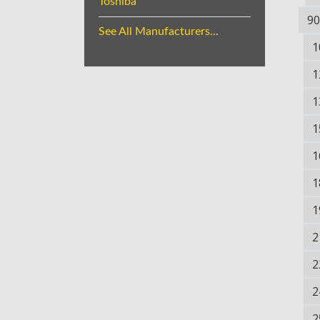
Toshiba
90
See All Manufacturers...
1
1
1
1
1
1
1
2
2
2
2