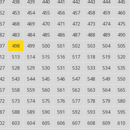
37
438
439
440
441
442
443
444
445
52
453
454
455
456
457
458
459
460
67
468
469
470
471
472
473
474
475
82
483
484
485
486
487
488
489
490
97
498
499
500
501
502
503
504
505
12
513
514
515
516
517
518
519
520
27
528
529
530
531
532
533
534
535
42
543
544
545
546
547
548
549
550
57
558
559
560
561
562
563
564
565
72
573
574
575
576
577
578
579
580
87
588
589
590
591
592
593
594
595
02
603
604
605
606
607
608
609
610