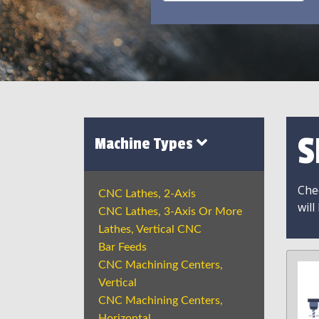
S
Machine Types
Chec
CNC Lathes, 2-Axis
will
CNC Lathes, 3-Axis Or More
Lathes, Vertical CNC
Bar Feeds
CNC Machining Centers,
Vertical
CNC Machining Centers,
Horizontal