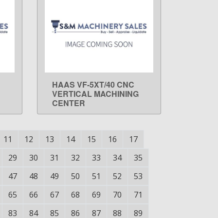
HAAS VF-5XT/40 CNC
LEARN MORE
VERTICAL MACHINING
CENTER
11
12
13
14
15
16
17
29
30
31
32
33
34
35
47
48
49
50
51
52
53
65
66
67
68
69
70
71
83
84
85
86
87
88
89