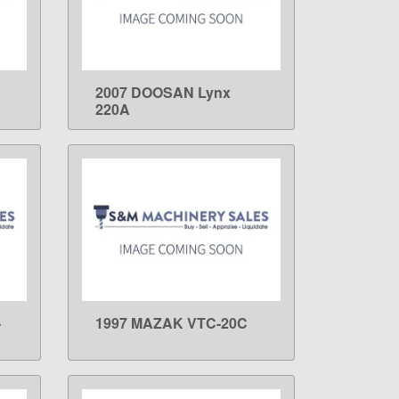
2007 DOOSAN Lynx
LEARN MORE
220A
-
1997 MAZAK VTC-20C
LEARN MORE