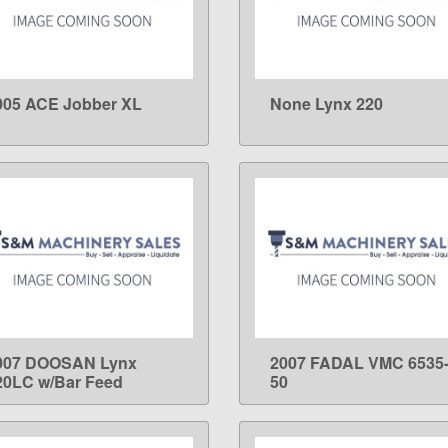
005 ACE Jobber XL
None Lynx 220
LEARN MORE
LEARN MORE
007 DOOSAN Lynx
2007 FADAL VMC 6535
LEARN MORE
LEARN MORE
20LC w/Bar Feed
50