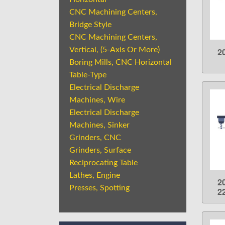
CNC Machining Centers,
Bridge Style
CNC Machining Centers,
Vertical, (5-Axis Or More)
2
Boring Mills, CNC Horizontal
Table-Type
Electrical Discharge
Machines, Wire
Electrical Discharge
Machines, Sinker
Grinders, CNC
Grinders, Surface
Reciprocating Table
Lathes, Engine
2
Presses, Spotting
2