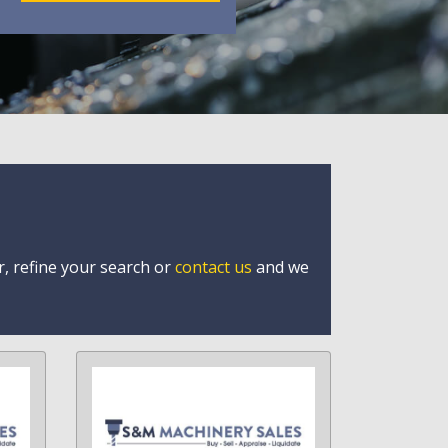
r, refine your search or
contact us
and we