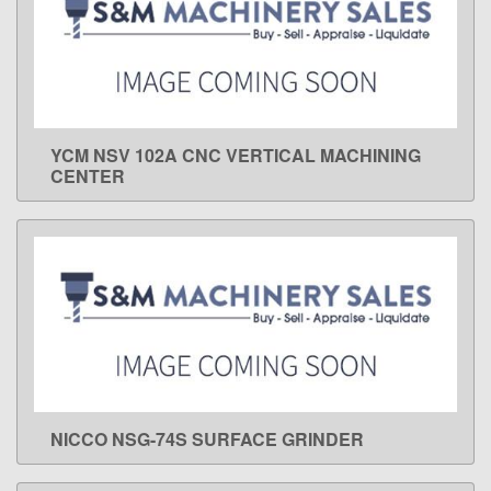
YCM NSV 102A CNC VERTICAL MACHINING
LEARN MORE
CENTER
NICCO NSG-74S SURFACE GRINDER
LEARN MORE