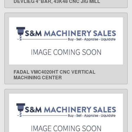
DEVLIEG 4"BAR, 43K48 CNC JIG MILL
LEARN MORE
FADAL VMC4020HT CNC VERTICAL
LEARN MORE
MACHINING CENTER