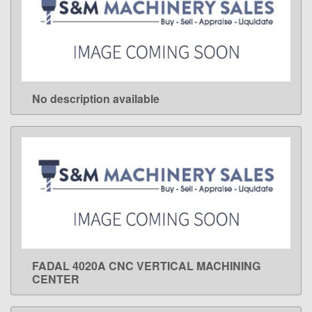
No description available
LEARN MORE
FADAL 4020A CNC VERTICAL MACHINING
LEARN MORE
CENTER