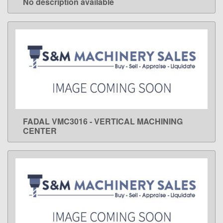
No description available
LEARN MORE
FADAL VMC3016 - VERTICAL MACHINING
LEARN MORE
CENTER