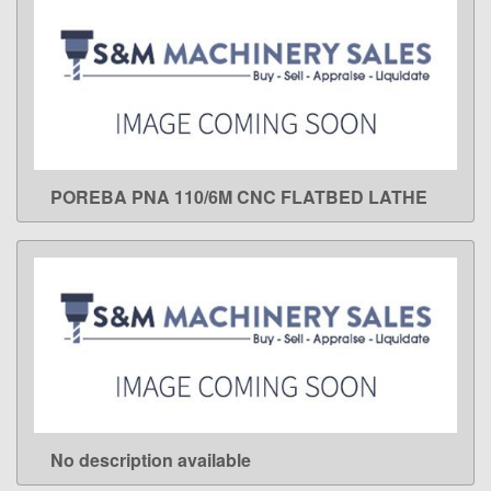
POREBA PNA 110/6M CNC FLATBED LATHE
LEARN MORE
No description available
LEARN MORE