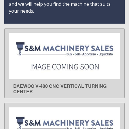
and we will help you find the machine that suits
your needs.
DAEWOO V-400 CNC VERTICAL TURNING
LEARN MORE
CENTER