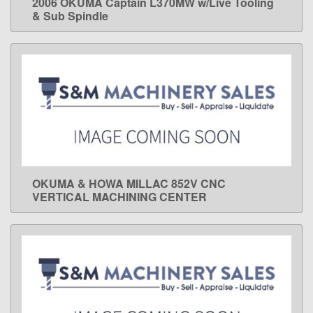
2006 OKUMA Captain L370MW w/Live Tooling
LEARN MORE
& Sub Spindle
OKUMA & HOWA MILLAC 852V CNC
LEARN MORE
VERTICAL MACHINING CENTER