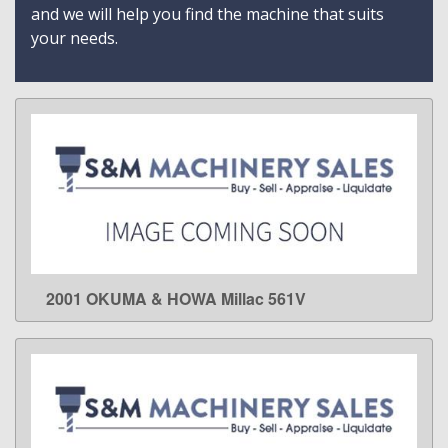
and we will help you find the machine that suits
your needs.
2001 OKUMA & HOWA Millac 561V
LEARN MORE