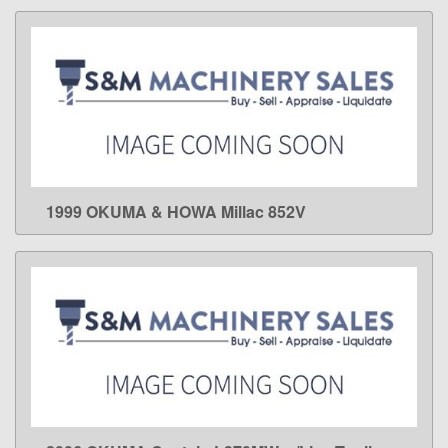
1999 OKUMA & HOWA Millac 852V
LEARN MORE