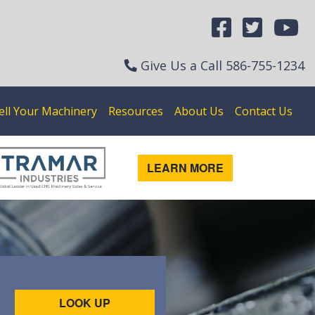
Give Us a Call
586-755-1234
ell Your Machinery
Resources
About Us
Contact Us
LEARN MORE
LOOK UP