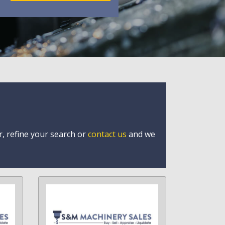
r, refine your search or
contact us
and we