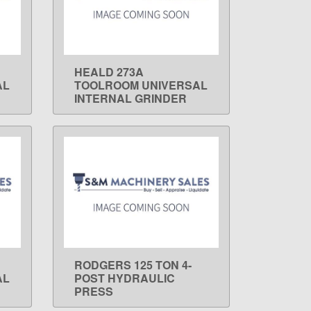
HEALD 273A
LEARN MORE
AL
TOOLROOM UNIVERSAL
INTERNAL GRINDER
RODGERS 125 TON 4-
LEARN MORE
AL
POST HYDRAULIC
PRESS