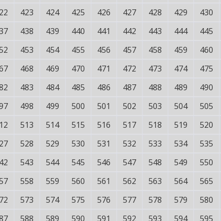
22
423
424
425
426
427
428
429
430
37
438
439
440
441
442
443
444
445
52
453
454
455
456
457
458
459
460
67
468
469
470
471
472
473
474
475
82
483
484
485
486
487
488
489
490
97
498
499
500
501
502
503
504
505
12
513
514
515
516
517
518
519
520
27
528
529
530
531
532
533
534
535
42
543
544
545
546
547
548
549
550
57
558
559
560
561
562
563
564
565
72
573
574
575
576
577
578
579
580
87
588
589
590
591
592
593
594
595