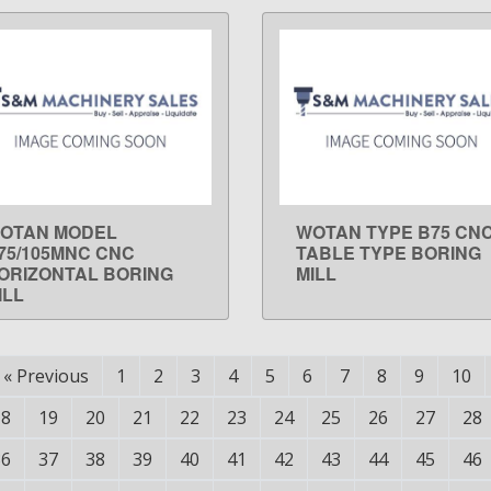
OTAN MODEL
WOTAN TYPE B75 CN
LEARN MORE
LEARN MORE
75/105MNC CNC
TABLE TYPE BORING
ORIZONTAL BORING
MILL
ILL
«
Previous
1
2
3
4
5
6
7
8
9
10
18
19
20
21
22
23
24
25
26
27
28
36
37
38
39
40
41
42
43
44
45
46