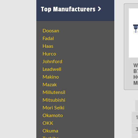
Top Manufacturers
Doosan
Fadal
Haas
Hurco
Johnford
W
Leadwell
B
H
Makino
M
Mazak
Millutensil
Mitsubishi
Mori Seiki
Okamoto
OKK
Okuma