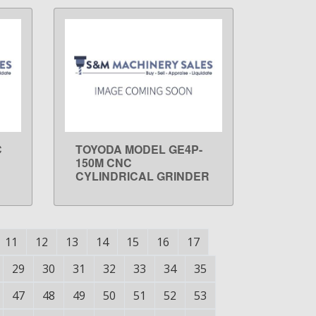
C
TOYODA MODEL GE4P-
LEARN MORE
150M CNC
CYLINDRICAL GRINDER
11
12
13
14
15
16
17
29
30
31
32
33
34
35
47
48
49
50
51
52
53