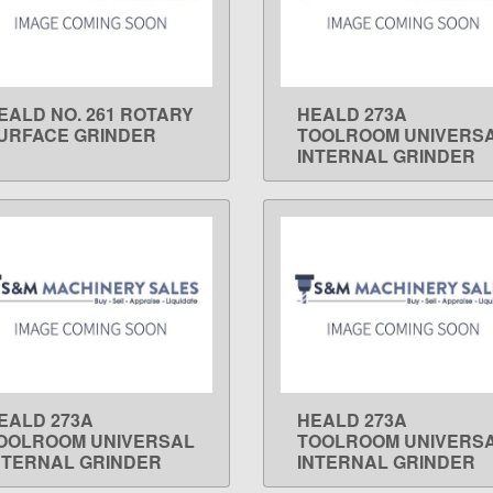
EALD NO. 261 ROTARY
HEALD 273A
LEARN MORE
LEARN MORE
URFACE GRINDER
TOOLROOM UNIVERS
INTERNAL GRINDER
EALD 273A
HEALD 273A
LEARN MORE
LEARN MORE
OOLROOM UNIVERSAL
TOOLROOM UNIVERS
NTERNAL GRINDER
INTERNAL GRINDER