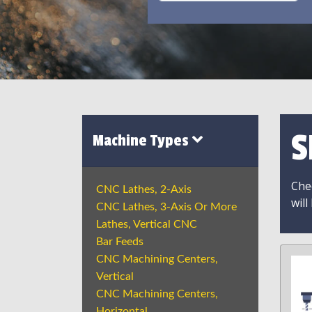
S
Machine Types
Chec
CNC Lathes, 2-Axis
will
CNC Lathes, 3-Axis Or More
Lathes, Vertical CNC
Bar Feeds
CNC Machining Centers,
Vertical
CNC Machining Centers,
Horizontal