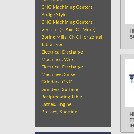
CNC Machining Centers,
Bridge Style
CNC Machining Centers,
Vertical, (5-Axis Or More)
H
S
Boring Mills, CNC Horizontal
Table-Type
Electrical Discharge
Machines, Wire
Electrical Discharge
Machines, Sinker
Grinders, CNC
Grinders, Surface
Reciprocating Table
Lathes, Engine
Presses, Spotting
H
T
I