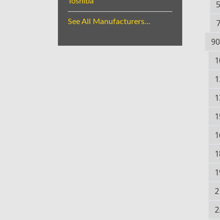
Toshiba
See All Manufacturers...
90
1
1
1
1
1
1
1
2
2