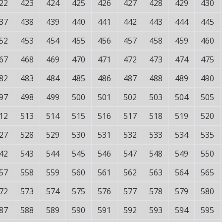
22
423
424
425
426
427
428
429
430
37
438
439
440
441
442
443
444
445
52
453
454
455
456
457
458
459
460
67
468
469
470
471
472
473
474
475
82
483
484
485
486
487
488
489
490
97
498
499
500
501
502
503
504
505
12
513
514
515
516
517
518
519
520
27
528
529
530
531
532
533
534
535
42
543
544
545
546
547
548
549
550
57
558
559
560
561
562
563
564
565
72
573
574
575
576
577
578
579
580
87
588
589
590
591
592
593
594
595