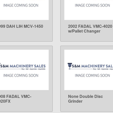
999 DAH LIH MCV-1450
2002 FADAL VMC-4020
LEARN MORE
LEARN MORE
w/Pallet Changer
008 FADAL VMC-
None Double Disc
LEARN MORE
LEARN MORE
020FX
Grinder