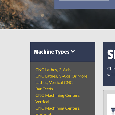
S
Machine Types
Chec
CNC Lathes, 2-Axis
will
CNC Lathes, 3-Axis Or More
Lathes, Vertical CNC
Bar Feeds
CNC Machining Centers,
Vertical
CNC Machining Centers,
Horizontal