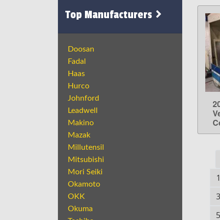
Top Manufacturers
Doosan
Fadal
Haas
Hurco
Johnford
2
Leadwell
V
C
Makino
Mazak
Millutensil
Mitsubishi
Mori Seiki
Okamoto
OKK
Okuma