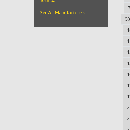
Toshiba
See All Manufacturers...
90
1
1
1
1
1
1
1
2
2
2