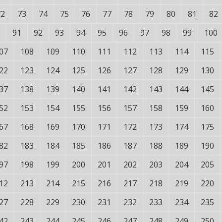
72
73
74
75
76
77
78
79
80
81
82
91
92
93
94
95
96
97
98
99
100
07
108
109
110
111
112
113
114
115
22
123
124
125
126
127
128
129
130
37
138
139
140
141
142
143
144
145
52
153
154
155
156
157
158
159
160
67
168
169
170
171
172
173
174
175
82
183
184
185
186
187
188
189
190
97
198
199
200
201
202
203
204
205
12
213
214
215
216
217
218
219
220
27
228
229
230
231
232
233
234
235
42
243
244
245
246
247
248
249
250