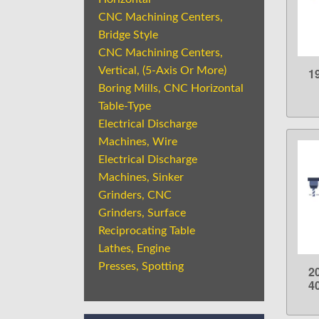
CNC Machining Centers,
Bridge Style
CNC Machining Centers,
Vertical, (5-Axis Or More)
1
Boring Mills, CNC Horizontal
Table-Type
Electrical Discharge
Machines, Wire
Electrical Discharge
Machines, Sinker
Grinders, CNC
Grinders, Surface
Reciprocating Table
Lathes, Engine
Presses, Spotting
2
4