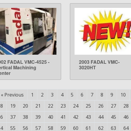
002 FADAL VMC-4525 -
2003 FADAL VMC-
LEARN MORE
LEARN MORE
ertical Machining
3020HT
enter
«
Previous
1
2
3
4
5
6
7
8
9
10
18
19
20
21
22
23
24
25
26
27
28
36
37
38
39
40
41
42
43
44
45
46
54
55
56
57
58
59
60
61
62
63
64