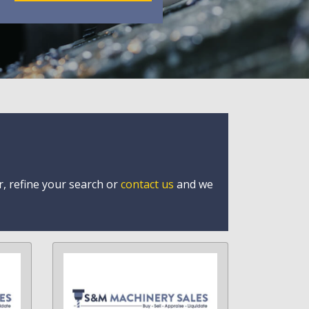
r, refine your search or
contact us
and we