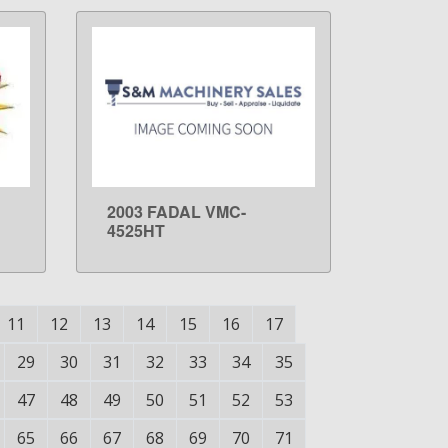
2003 FADAL VMC-
LEARN MORE
4525HT
11
12
13
14
15
16
17
29
30
31
32
33
34
35
47
48
49
50
51
52
53
65
66
67
68
69
70
71