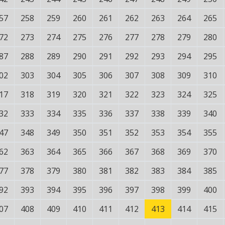
57
258
259
260
261
262
263
264
265
72
273
274
275
276
277
278
279
280
87
288
289
290
291
292
293
294
295
02
303
304
305
306
307
308
309
310
17
318
319
320
321
322
323
324
325
32
333
334
335
336
337
338
339
340
47
348
349
350
351
352
353
354
355
62
363
364
365
366
367
368
369
370
77
378
379
380
381
382
383
384
385
92
393
394
395
396
397
398
399
400
07
408
409
410
411
412
413
414
415