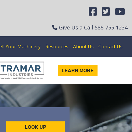
Give Us a Call
586-755-1234
ell Your Machinery
Resources
About Us
Contact Us
LEARN MORE
LOOK UP