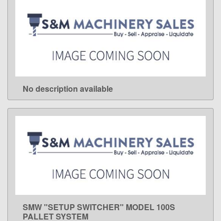
No description available
LEARN MORE
SMW "SETUP SWITCHER" MODEL 100S
LEARN MORE
PALLET SYSTEM