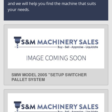
and we will help you find the machine that suits
your needs.
SMW MODEL 200S "SETUP SWITCHER
LEARN MORE
PALLET SYSTEM