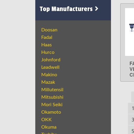
Top Manufacturers
Doosan
Fadal
Haas
Hurco
Johnford
F
Leadwell
V
C
Makino
Mazak
Millutensil
Mitsubishi
Mori Seiki
Okamoto
OKK
Okuma