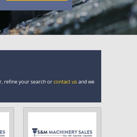
r, refine your search or
contact us
and we