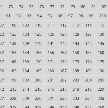
72
73
74
75
76
77
78
79
80
81
82
91
92
93
94
95
96
97
98
99
100
07
108
109
110
111
112
113
114
115
22
123
124
125
126
127
128
129
130
37
138
139
140
141
142
143
144
145
52
153
154
155
156
157
158
159
160
67
168
169
170
171
172
173
174
175
82
183
184
185
186
187
188
189
190
97
198
199
200
201
202
203
204
205
12
213
214
215
216
217
218
219
220
27
228
229
230
231
232
233
234
235
42
243
244
245
246
247
248
249
250