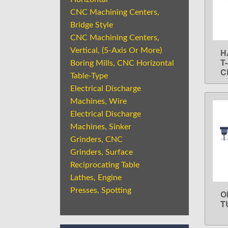
CNC Machining Centers,
Bridge Style
CNC Machining Centers,
Vertical, (5-Axis Or More)
H
T
Boring Mills, CNC Horizontal
C
Table-Type
Electrical Discharge
Machines, Wire
Electrical Discharge
Machines, Sinker
Grinders, CNC
Grinders, Surface
Reciprocating Table
Lathes, Engine
Presses, Spotting
O
T