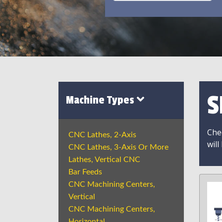
S
Machine Types
Chec
CNC Lathes, 2-Axis
will
CNC Lathes, 3-Axis Or More
Lathes, Vertical CNC
Bar Feeds
CNC Machining Centers,
Vertical
CNC Machining Centers,
Horizontal