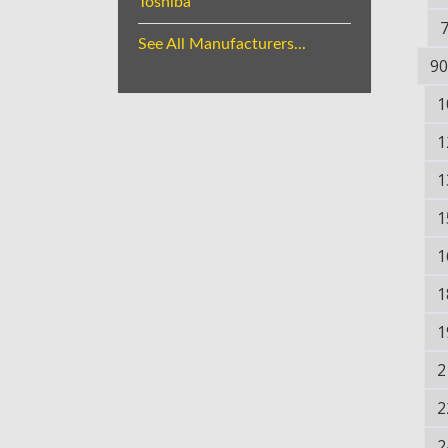
Toshiba
See All Manufacturers...
90
1
1
1
1
1
1
1
2
2
2