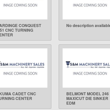
ARDINGE CONQUEST
No description availabl
LEARN MORE
LEARN MORE
-51 CNC TURNING
ENTER
KUMA CADET CNC
BELMONT MODEL 246
LEARN MORE
LEARN MORE
URNING CENTER
MAXICUT DIE SINKER
EDM