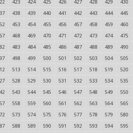
22
423
424
425
426
427
428
429
430
37
438
439
440
441
442
443
444
445
52
453
454
455
456
457
458
459
460
67
468
469
470
471
472
473
474
475
82
483
484
485
486
487
488
489
490
97
498
499
500
501
502
503
504
505
12
513
514
515
516
517
518
519
520
27
528
529
530
531
532
533
534
535
42
543
544
545
546
547
548
549
550
57
558
559
560
561
562
563
564
565
72
573
574
575
576
577
578
579
580
87
588
589
590
591
592
593
594
595