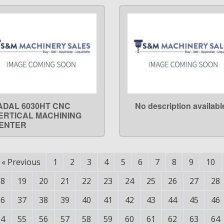
ADAL 6030HT CNC
No description availabl
LEARN MORE
LEARN MORE
ERTICAL MACHINING
ENTER
«
Previous
1
2
3
4
5
6
7
8
9
10
18
19
20
21
22
23
24
25
26
27
28
36
37
38
39
40
41
42
43
44
45
46
54
55
56
57
58
59
60
61
62
63
64