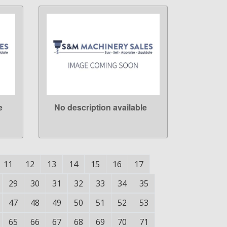
e
No description available
LEARN MORE
11
12
13
14
15
16
17
29
30
31
32
33
34
35
47
48
49
50
51
52
53
65
66
67
68
69
70
71