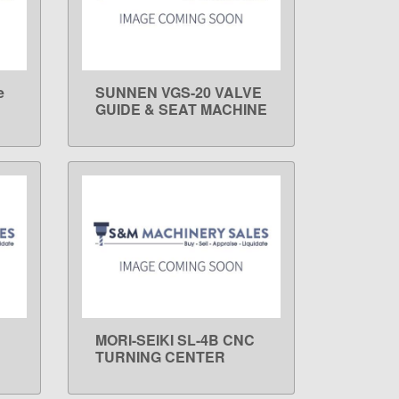
e
SUNNEN VGS-20 VALVE
LEARN MORE
GUIDE & SEAT MACHINE
MORI-SEIKI SL-4B CNC
LEARN MORE
TURNING CENTER