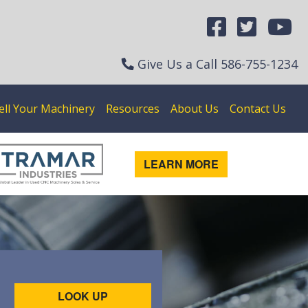
Give Us a Call
586-755-1234
ell Your Machinery
Resources
About Us
Contact Us
LEARN MORE
LOOK UP