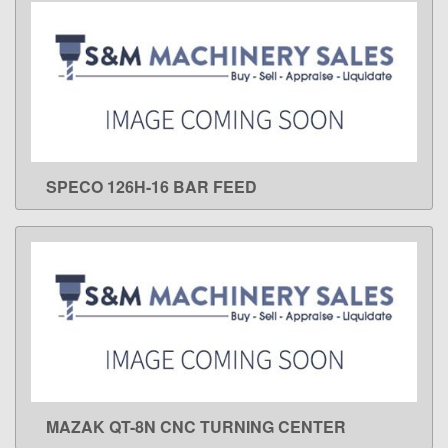
SPECO 126H-16 BAR FEED
LEARN MORE
MAZAK QT-8N CNC TURNING CENTER
LEARN MORE