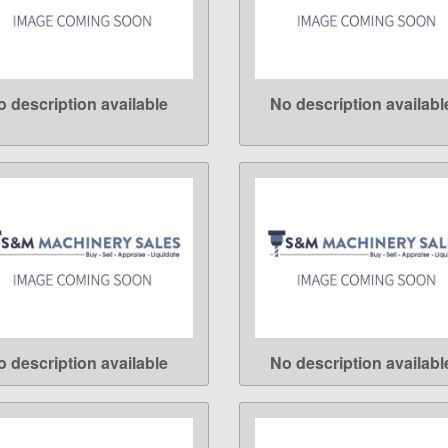
o description available
No description availabl
LEARN MORE
LEARN MORE
o description available
No description availabl
LEARN MORE
LEARN MORE