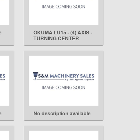
e
OKUMA LU15 - (4) AXIS -
LEARN MORE
TURNING CENTER
e
No description available
LEARN MORE