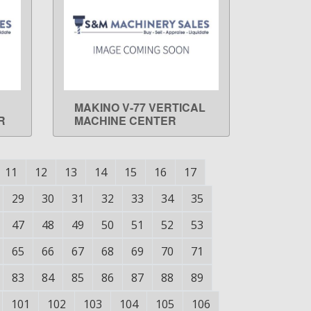
MAKINO V-77 VERTICAL
LEARN MORE
R
MACHINE CENTER
11
12
13
14
15
16
17
29
30
31
32
33
34
35
47
48
49
50
51
52
53
65
66
67
68
69
70
71
83
84
85
86
87
88
89
101
102
103
104
105
106