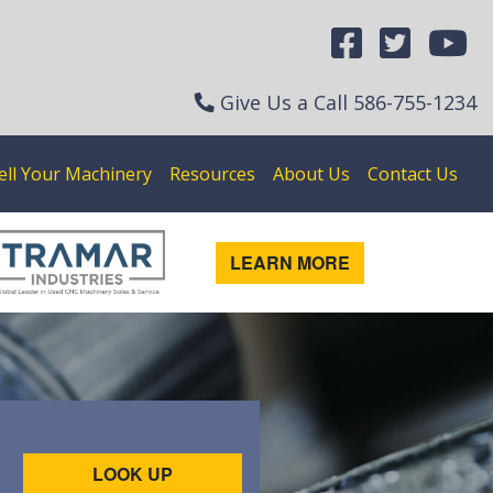
Give Us a Call
586-755-1234
ell Your Machinery
Resources
About Us
Contact Us
LEARN MORE
LOOK UP