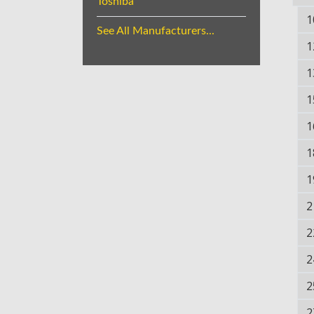
Toshiba
1
See All Manufacturers...
1
1
1
1
1
1
2
2
2
2
2