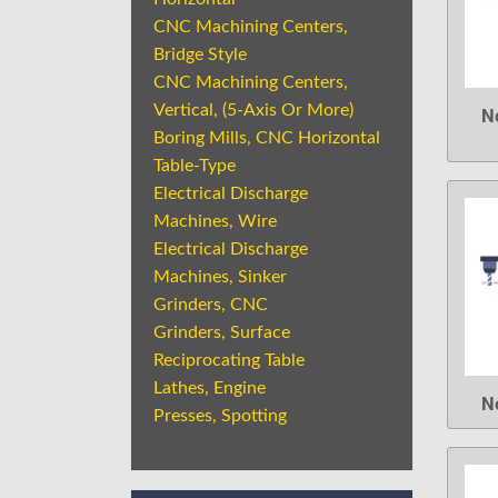
CNC Machining Centers,
Bridge Style
CNC Machining Centers,
Vertical, (5-Axis Or More)
N
Boring Mills, CNC Horizontal
Table-Type
Electrical Discharge
Machines, Wire
Electrical Discharge
Machines, Sinker
Grinders, CNC
Grinders, Surface
Reciprocating Table
Lathes, Engine
N
Presses, Spotting