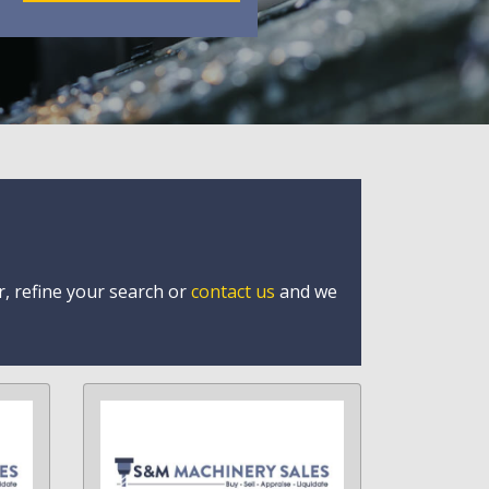
r, refine your search or
contact us
and we