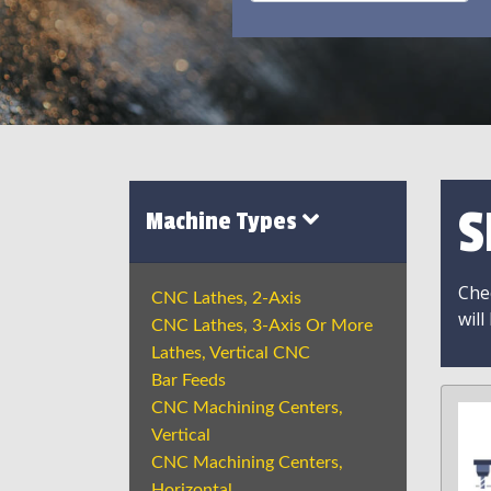
S
Machine Types
Chec
CNC Lathes, 2-Axis
will
CNC Lathes, 3-Axis Or More
Lathes, Vertical CNC
Bar Feeds
CNC Machining Centers,
Vertical
CNC Machining Centers,
Horizontal