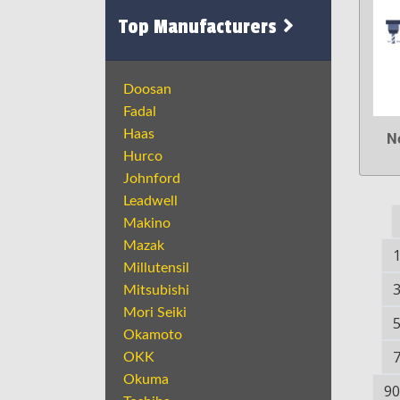
Top Manufacturers
Doosan
Fadal
Haas
N
Hurco
Johnford
Leadwell
Makino
Mazak
Millutensil
Mitsubishi
Mori Seiki
Okamoto
OKK
Okuma
90