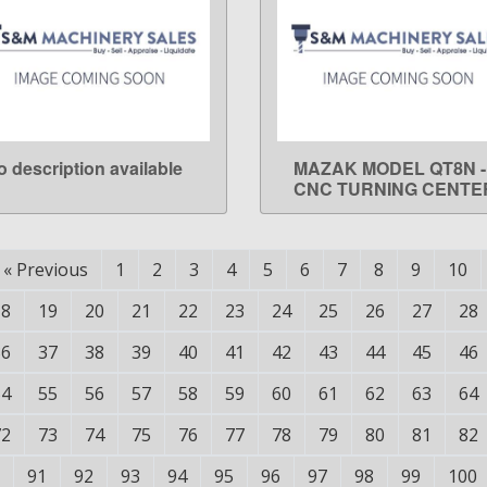
o description available
MAZAK MODEL QT8N -
LEARN MORE
LEARN MORE
CNC TURNING CENTE
«
Previous
1
2
3
4
5
6
7
8
9
10
18
19
20
21
22
23
24
25
26
27
28
36
37
38
39
40
41
42
43
44
45
46
54
55
56
57
58
59
60
61
62
63
64
72
73
74
75
76
77
78
79
80
81
82
91
92
93
94
95
96
97
98
99
100