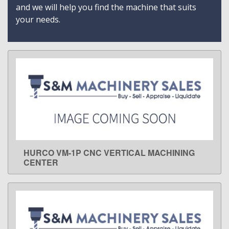
and we will help you find the machine that suits
your needs.
HURCO VM-1P CNC VERTICAL MACHINING
LEARN MORE
CENTER