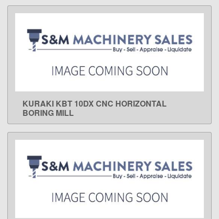
KURAKI KBT 10DX CNC HORIZONTAL
LEARN MORE
BORING MILL