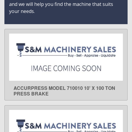
and we will help you find the machine that suits
your needs.
ACCURPRESS MODEL 710010 10' X 100 TON
LEARN MORE
PRESS BRAKE