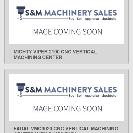
MIGHTY VIPER 2100 CNC VERTICAL
LEARN MORE
MACHINING CENTER
FADAL VMC4020 CNC VERTICAL MACHINING
LEARN MORE