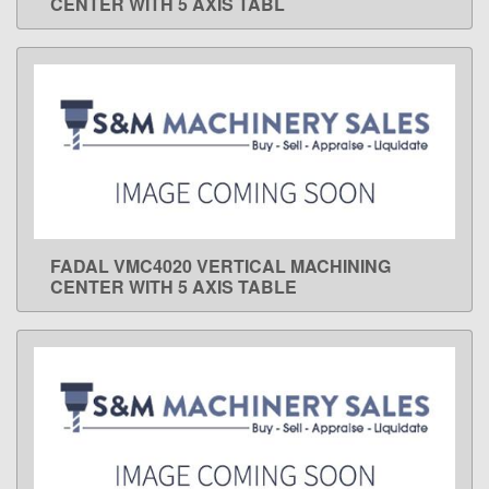
CENTER WITH 5 AXIS TABL
FADAL VMC4020 VERTICAL MACHINING
LEARN MORE
CENTER WITH 5 AXIS TABLE