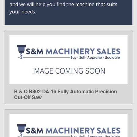
and we will help you find the machine that suits
your needs.
B & O B802-DA-16 Fully Automatic Precision
LEARN MORE
Cut-Off Saw