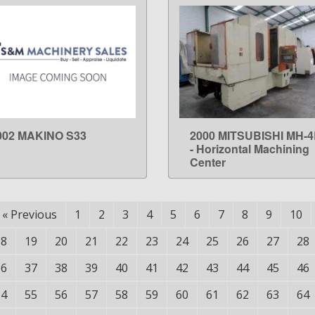
002 MAKINO S33
2000 MITSUBISHI MH-
LEARN MORE
LEARN MORE
- Horizontal Machining
Center
«
Previous
1
2
3
4
5
6
7
8
9
10
18
19
20
21
22
23
24
25
26
27
28
36
37
38
39
40
41
42
43
44
45
46
54
55
56
57
58
59
60
61
62
63
64