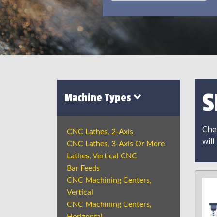
S
Machine Types
Chec
CNC Lathes, 2-Axis
will
CNC Lathes, 3-Axis Or More
Lathes, Vertical CNC
Bar Feeds
CNC Machining Centers,
Vertical
CNC Machining Centers,
Horizontal