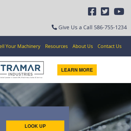
Give Us a Call
586-755-1234
ell Your Machinery
Resources
About Us
Contact Us
LEARN MORE
LOOK UP