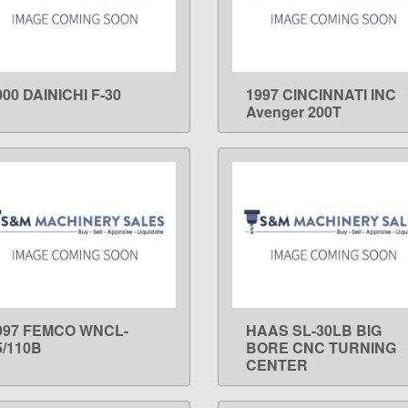
000 DAINICHI F-30
1997 CINCINNATI INC
LEARN MORE
LEARN MORE
Avenger 200T
997 FEMCO WNCL-
HAAS SL-30LB BIG
LEARN MORE
LEARN MORE
5/110B
BORE CNC TURNING
CENTER