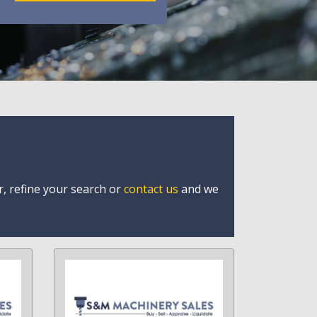
r, refine your search or
contact us
and we