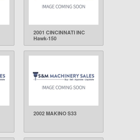
2001 CINCINNATI INC
LEARN MORE
Hawk-150
2002 MAKINO S33
LEARN MORE