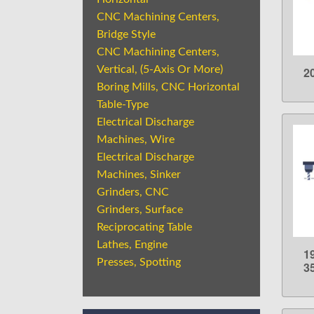
CNC Machining Centers,
Bridge Style
CNC Machining Centers,
Vertical, (5-Axis Or More)
2
Boring Mills, CNC Horizontal
Table-Type
Electrical Discharge
Machines, Wire
Electrical Discharge
Machines, Sinker
Grinders, CNC
Grinders, Surface
Reciprocating Table
Lathes, Engine
1
Presses, Spotting
3