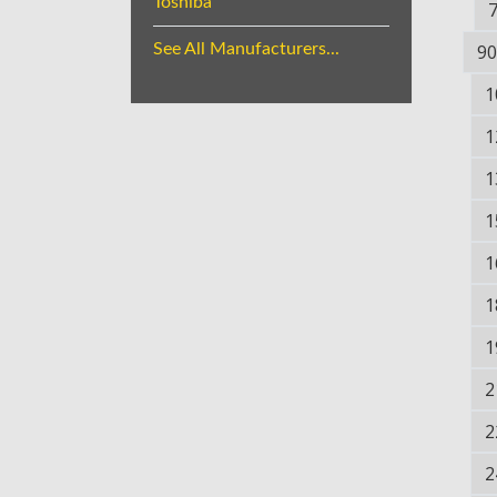
Toshiba
See All Manufacturers...
90
1
1
1
1
1
1
1
2
2
2