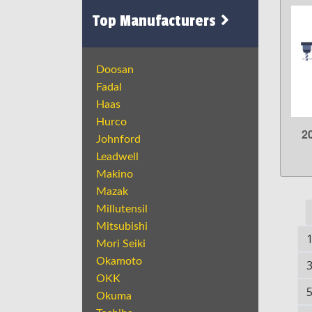
Top Manufacturers
Doosan
Fadal
Haas
Hurco
2
Johnford
Leadwell
Makino
Mazak
Millutensil
Mitsubishi
Mori Seiki
Okamoto
OKK
Okuma